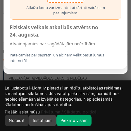
Atlaižu kodu var izmantot atkārtoti vairākiem
pasūtījumiem.
Fiziskais veikals atkal būs atvērts no
24. augusta.
Atvainojamies par sagādātajām neērtībām.
MODELIS:
R14465
Pateicamies par sapratni un aicinām veikt pasūtījumus
46.00€
internetā!
RAŽOTĀJS:
RENDL LIGHT STUDIO
PIEEJAMĪBA:
PIEGĀDES LAIKS ~2 NEDĒĻAS
Lai uzlabotu i-Light.lv pieredzi un rādītu atbilstošas reklāmas,
izmantojam sīkdatnes. Jūs varat piekrist visām, noraidīt ne-
nepieciešamās vai izvēlēties kategorijas. Nepieciešamās
16
7
50
22
sīkdatnes nodrošina lapas darbību.
DIENAS
STUNDAS
MIN.
SEK.
Plašāk lasiet mūsu
Privātuma / Sīkdatņu politikā
.
Noraidīt
Iestatījumi
Piekrītu visam
0
SĀKUMS
MEKLĒT
GROZS
MANS KONTS