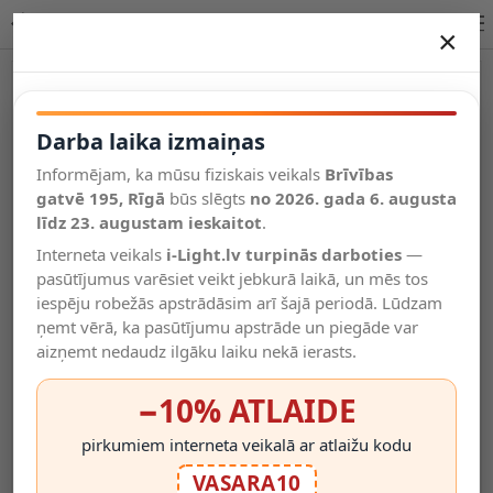
ALEXIS WALL sienas lasīšanas lampa GU10 IP20 R14465
×
DARBA LAIKA IZMAIŅAS
Vēl kategorijas
Darba laika izmaiņas
Informējam, ka mūsu fiziskais veikals
Brīvības
Salīdzināt
gatvē 195, Rīgā
Vēlmju
būs slēgts
no 2026. gada 6. augusta
Valodas
saraksts
līdz 23. augustam ieskaitot
.
(0)
Interneta veikals
i-Light.lv turpinās darboties
—
pasūtījumus varēsiet veikt jebkurā laikā, un mēs tos
iespēju robežās apstrādāsim arī šajā periodā. Lūdzam
ņemt vērā, ka pasūtījumu apstrāde un piegāde var
aizņemt nedaudz ilgāku laiku nekā ierasts.
−10% ATLAIDE
pirkumiem interneta veikalā ar atlaižu kodu
VASARA10