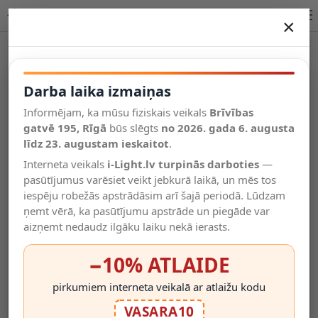
VINKA LED piekarināmā lampa viļņveida koka dekors melna
×
DARBA LAIKA IZMAIŅAS
-18%
Vēl kategorijas
Darba laika izmaiņas
Informējam, ka mūsu fiziskais veikals
Brīvības
Salīdzināt
gatvē 195, Rīgā
Vēlmju
būs slēgts
no 2026. gada 6. augusta
Valodas
saraksts
līdz 23. augustam ieskaitot
.
(0)
Interneta veikals
i-Light.lv turpinās darboties
—
pasūtījumus varēsiet veikt jebkurā laikā, un mēs tos
iespēju robežās apstrādāsim arī šajā periodā. Lūdzam
ņemt vērā, ka pasūtījumu apstrāde un piegāde var
aizņemt nedaudz ilgāku laiku nekā ierasts.
−10% ATLAIDE
pirkumiem interneta veikalā ar atlaižu kodu
VASARA10