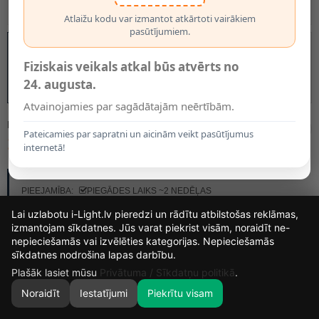
Atlaižu kodu var izmantot atkārtoti vairākiem
pasūtījumiem.
Fiziskais veikals atkal būs atvērts no
24. augusta.
Atvainojamies par sagādātajām neērtībām.
MODELIS:
3818014
Pateicamies par sapratni un aicinām veikt pasūtījumus
139.00€
169.00€
internetā!
RAŽOTĀJS:
BRILONER
PIEEJAMĪBA:
PIEGĀDES LAIKS ~2 NEDĒĻAS
Lai uzlabotu i-Light.lv pieredzi un rādītu atbilstošas reklāmas,
izmantojam sīkdatnes. Jūs varat piekrist visām, noraidīt ne-
nepieciešamās vai izvēlēties kategorijas. Nepieciešamās
13
18
57
19
sīkdatnes nodrošina lapas darbību.
DIENAS
STUNDAS
MIN.
SEK.
Plašāk lasiet mūsu
Privātuma / Sīkdatņu politikā
.
Noraidīt
Iestatījumi
Piekrītu visam
0
SĀKUMS
MEKLĒT
GROZS
MANS KONTS