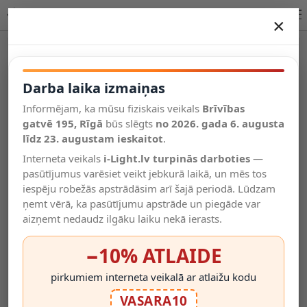
Cilindra formas nokarens SPOT gaismeklis 1x GU10 | OPTONICA
×
DARBA LAIKA IZMAIŅAS
Vēl kategorijas
Darba laika izmaiņas
Informējam, ka mūsu fiziskais veikals
Brīvības
Salīdzināt
gatvē 195, Rīgā
Vēlmju
būs slēgts
no 2026. gada 6. augusta
Valodas
saraksts
līdz 23. augustam ieskaitot
.
(0)
Interneta veikals
i-Light.lv turpinās darboties
—
pasūtījumus varēsiet veikt jebkurā laikā, un mēs tos
iespēju robežās apstrādāsim arī šajā periodā. Lūdzam
ņemt vērā, ka pasūtījumu apstrāde un piegāde var
aizņemt nedaudz ilgāku laiku nekā ierasts.
−10% ATLAIDE
pirkumiem interneta veikalā ar atlaižu kodu
VASARA10