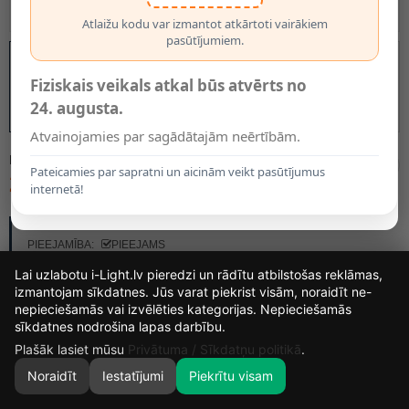
Atlaižu kodu var izmantot atkārtoti vairākiem
pasūtījumiem.
Fiziskais veikals atkal būs atvērts no
24. augusta.
Atvainojamies par sagādātajām neērtībām.
MODELIS:
9062
Pateicamies par sapratni un aicinām veikt pasūtījumus
23.95€
internetā!
RAŽOTĀJS:
OPTONICA
PIEEJAMĪBA:
PIEEJAMS
Lai uzlabotu i-Light.lv pieredzi un rādītu atbilstošas reklāmas,
izmantojam sīkdatnes. Jūs varat piekrist visām, noraidīt ne-
KRĀSAS IZVĒLE
nepieciešamās vai izvēlēties kategorijas. Nepieciešamās
15
14
59
8
Balta
Melna
Zelta
Hromēta
Vara
sīkdatnes nodrošina lapas darbību.
DIENAS
STUNDAS
MIN.
SEK.
Plašāk lasiet mūsu
Privātuma / Sīkdatņu politikā
.
Noraidīt
Iestatījumi
Piekrītu visam
0
SĀKUMS
MEKLĒT
GROZS
MANS KONTS