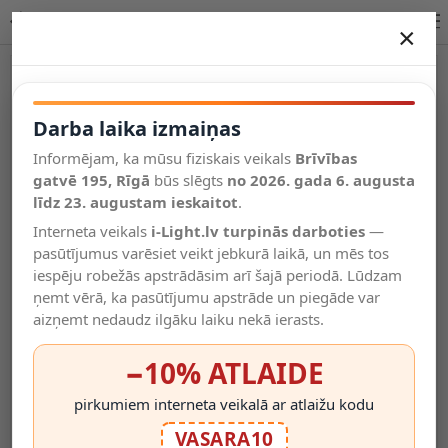
Dimmējams LED Neona fleksibls gaismeklis, 8.5W/m, 230V | OPTONICA
×
DARBA LAIKA IZMAIŅAS
Vēl kategorijas
Darba laika izmaiņas
Informējam, ka mūsu fiziskais veikals
Brīvības
Salīdzināt
gatvē 195, Rīgā
Vēlmju
būs slēgts
no 2026. gada 6. augusta
Valodas
saraksts
līdz 23. augustam ieskaitot
.
(0)
Interneta veikals
i-Light.lv turpinās darboties
—
pasūtījumus varēsiet veikt jebkurā laikā, un mēs tos
iespēju robežās apstrādāsim arī šajā periodā. Lūdzam
ņemt vērā, ka pasūtījumu apstrāde un piegāde var
aizņemt nedaudz ilgāku laiku nekā ierasts.
−10% ATLAIDE
pirkumiem interneta veikalā ar atlaižu kodu
VASARA10