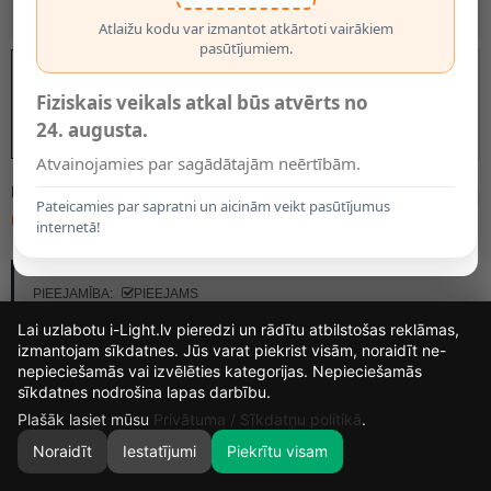
Atlaižu kodu var izmantot atkārtoti vairākiem
pasūtījumiem.
Fiziskais veikals atkal būs atvērts no
24. augusta.
Atvainojamies par sagādātajām neērtībām.
MODELIS:
ST458X
Pateicamies par sapratni un aicinām veikt pasūtījumus
6.99€
internetā!
RAŽOTĀJS:
OPTONICA
PIEEJAMĪBA:
PIEEJAMS
Lai uzlabotu i-Light.lv pieredzi un rādītu atbilstošas reklāmas,
izmantojam sīkdatnes. Jūs varat piekrist visām, noraidīt ne-
GAISMAS TONIS
nepieciešamās vai izvēlēties kategorijas. Nepieciešamās
15
21
54
6
sīkdatnes nodrošina lapas darbību.
DIENAS
STUNDAS
MIN.
SEK.
Plašāk lasiet mūsu
Privātuma / Sīkdatņu politikā
.
Noraidīt
Iestatījumi
Piekrītu visam
0
SĀKUMS
MEKLĒT
GROZS
MANS KONTS