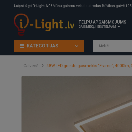
Laipni lūgti "i-Light.lv" !
Mūsu gaismu veikals atrodas Brīvības gatvē 195, Rīga, LV
TELPU APGAISMOJUMS
GAISMEKĻI IEKŠTELPĀM
KATEGORIJAS
Galvenā
48W LED griestu gaismeklis "Frame", 4000lm,