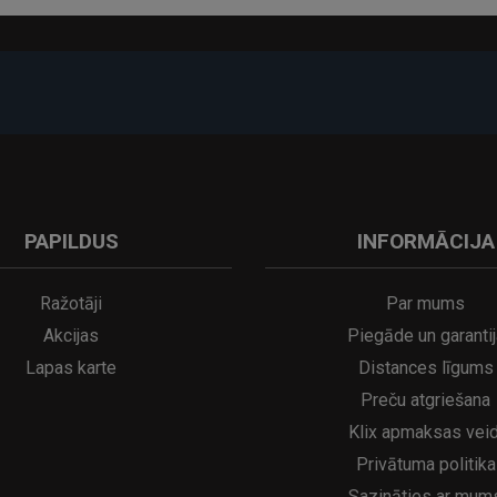
PAPILDUS
INFORMĀCIJA
A
kumulatora LED galda lampa SERINA Mini Ø80×200 mm..
5€
16.95€
29.95€
21.95€
Ražotāji
Par mums
Akcijas
Piegāde un garantij
Lapas karte
Distances līgums
Preču atgriešana
Klix apmaksas veid
Privātuma politika
Sazināties ar mum