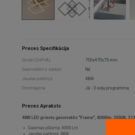
Preces Specifikācija
Izmēri (G×P×A)
750x470x73 mm
Gaismeklim ir slēdzis
Nē
Jaudas patēriņš
48W
Dimmējama
Jā - 3-soļu programma
Preces Apraksts
48W LED griestu gaismeklis "Frame", 4000lm, 3000K, 31
Gaismas plūsma: 4000 Lm
Jaudas patēriņš: 48W