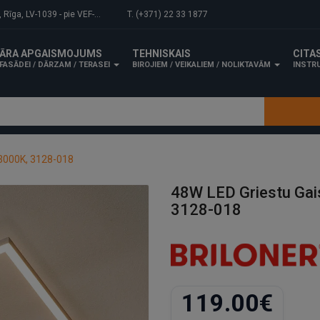
-1039 - pie VEF-Gaisa tilta.
T. (+371) 22 33 1877
ĀRA APGAISMOJUMS
TEHNISKAIS
CITA
FASĀDEI / DĀRZAM / TERASEI
BIROJIEM / VEIKALIEM / NOLIKTAVĀM
INSTRU
 3000K, 3128-018
48W LED Griestu Gai
3128-018
119.00€