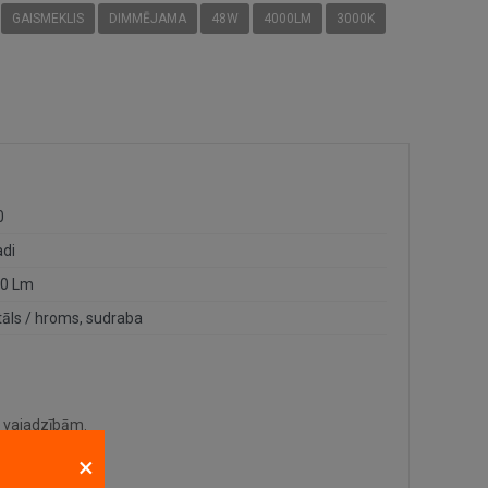
GAISMEKLIS
DIMMĒJAMA
48W
4000LM
3000K
0
adi
0 Lm
āls / hroms, sudraba
u vajadzībām.
×