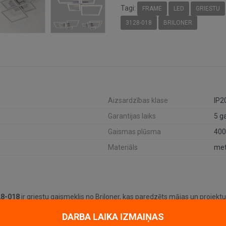
Tagi:
FRAME
LED
GRIESTU
3128-018
BRILONER
Aizsardzības klase
IP2
Garantijas laiks
5 g
Gaismas plūsma
400
Materiāls
met
28-018
ir griestu gaismeklis no Briloner, kas paredzēts mājas un projekt
DARBA LAIKA IZMAIŅAS