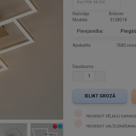
Bez PVN:
98.35€
Ražotājs:
Briloner
Modelis:
3128018
Pieejamība:
Piegād
Apskatīts
7685 reiz
Daudzums
PIEVIENOT VĒLMJU SARAK
PIEVIENOT SALĪDZINĀŠANA