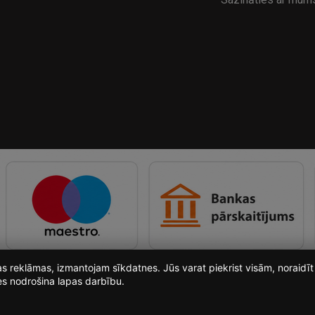
ošas reklāmas, izmantojam sīkdatnes. Jūs varat piekrist visām, noraid
es nodrošina lapas darbību.
i-Light.lv SIA © 2026. Visas tiesības pieder SIA i-light.lv.