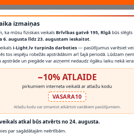
aika izmaiņas
ismeklis "Frame", 4000lm, 3000K, 3128-018 palīdz izveidot uzticamu un
, ka mūsu fiziskais veikals
Brīvības gatvē 195, Rīgā
būs slēgts
a 6. augusta līdz 23. augustam ieskaitot
.
 73 mm; garantija: 5 gadi; kategorija: Iekštelpu apgaismojums.
veikals
i-Light.lv turpinās darboties
— pasūtījumus varēsiet vei
mēs tos iespēju robežās apstrādāsim arī šajā periodā. Lūdzam ņem
RĀDĪT VAIRĀK
 apstrāde un piegāde var aizņemt nedaudz ilgāku laiku nekā ieras
−10% ATLAIDE
pirkumiem interneta veikalā ar atlaižu kodu
VASARA10
 PRODUKTI
Atlaižu kodu var izmantot atkārtoti vairākiem pasūtījumiem.
 veikals atkal būs atvērts no 24. augusta.
-34%
ies par sagādātajām neērtībām.