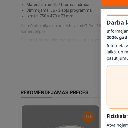
Materiāls: metāls / hroms, sudraba
Dimmējama: Jā - 3-soļu programma
Izmēri: 750 × 470 × 73 mm
Darba l
Piemērots mājas un projektu vajadzībām. 48W LED griestu ga
Informējam
komerctelpās.
2026. gad
Der zināt: pārbaudiet montāžas vietu un izmērus 750 × 470 ×
Interneta 
laikā, un 
pasūtījumu
REKOMENDĒJAMĀS PRECES
IETEIKTIE
Fiziskais
-34%
Atvainojam