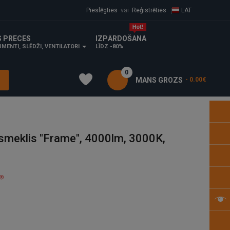
Pieslēgties
vai
Reģistrēties
LAT
S PRECES
IZPĀRDOŠANA
MENTI, SLĒDŽI, VENTILATORI
LĪDZ -80%
0
MANS GROZS
- 0.00€
smeklis "Frame", 4000lm, 3000K,