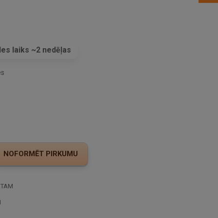
es laiks ~2 nedēļas
es
STAM
I