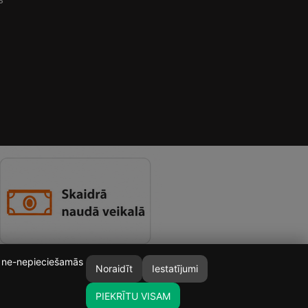
īt ne-nepieciešamās
Noraidīt
Iestatījumi
PIEKRĪTU VISAM