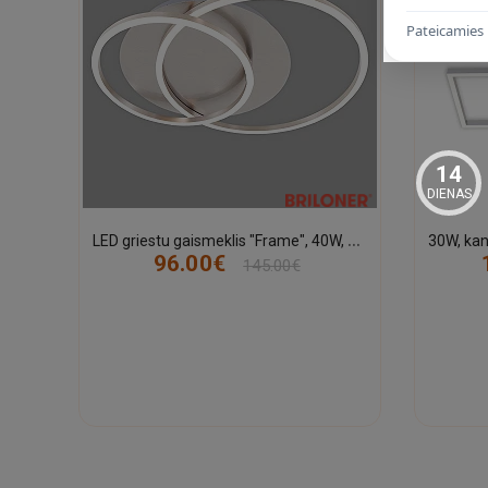
Pateicamies 
14
DIENAS
L
ED griestu gaismeklis "Frame", 40W, 3200lm, 3000K, 3228-01x
96.00€
145.00€
-21%