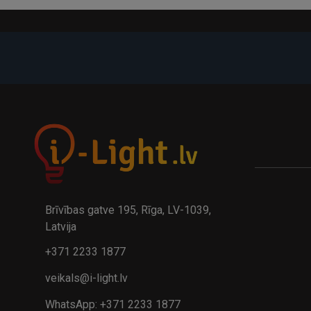
A
kumulatora LED galda lampa BIWO 385×130×230 mm 5,..
32.95€
24.9
41.95€
Brīvības gatve 195, Rīga, LV-1039,
Latvija
+371 2233 1877
veikals@i-light.lv
WhatsApp: +371 2233 1877