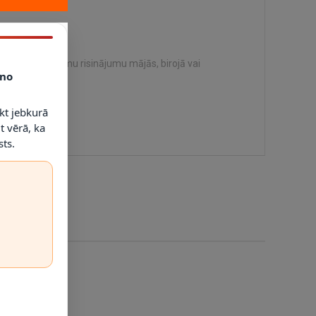
 viegli uzturamu risinājumu mājās, birojā vai
no
kt jebkurā
t vērā, ka
ts.
-33%