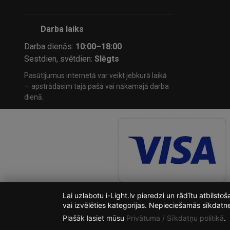
Darba laiks
Darba dienās:
10:00–18:00
Sestdien, svētdien:
Slēgts
Pasūtījumus internetā var veikt jebkurā laikā
— apstrādāsim tajā pašā vai nākamajā darba
dienā.
Lai uzlabotu i-Light.lv pieredzi un rādītu atbilst
vai izvēlēties kategorijas. Nepieciešamās sīkdatn
Plašāk lasiet mūsu
Privātuma / Sīkdatņu politikā
.