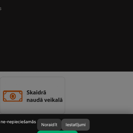
s
īt ne-nepieciešamās
Noraidīt
Iestatījumi