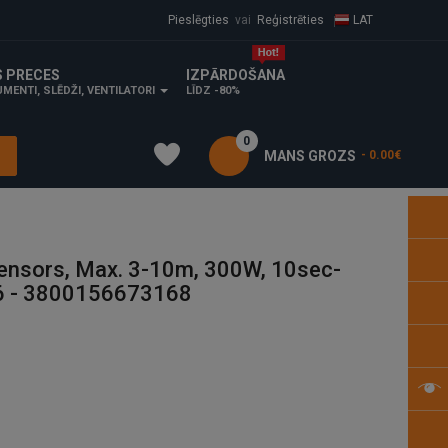
Pieslēgties
vai
Reģistrēties
LAT
S PRECES
IZPĀRDOŠANA
MENTI, SLĒDŽI, VENTILATORI
LĪDZ -80%
0
MANS GROZS
- 0.00€
Sensors, Max. 3-10m, 300W, 10sec-
16 - 3800156673168