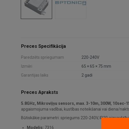
Preces Specifikācija
Paredzēts spriegumam
220-240V
Izmēri
65 × 65 × 75 mm
Garantijas laiks
2 gadi
Preces Apraksts
5.8GHz, Mikroviļņu sensors, max. 3-10m, 300W, 10sec-1
apgaismojuma vadībai, kustības noteikšanai vai diena/nakts
Būtiskākie parametri: spriegums 220-240V, IP20 aizsardzība
Modelis:
7316