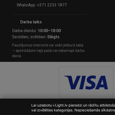
WhatsApp: +371 2233 1877
Darba laiks
Darba dienās:
10:00–18:00
Sestdien, svētdien:
Slēgts
Pasūtījumus internetā var veikt jebkurā laikā
— apstrādāsim tajā pašā vai nākamajā darba
dienā.
Lai uzlabotu i-Light.lv pieredzi un rādītu atbilst
vai izvēlēties kategorijas. Nepieciešamās sīkdatn