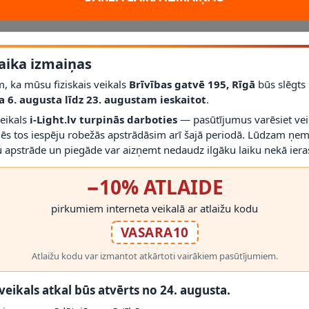
aika izmaiņas
, ka mūsu fiziskais veikals
Brīvības gatvē 195, Rīgā
būs slēgts
a 6. augusta līdz 23. augustam ieskaitot
.
ksni konkrētajai montāžas vietai.
veikals
i-Light.lv turpinās darboties
— pasūtījumus varēsiet vei
mēs tos iespēju robežās apstrādāsim arī šajā periodā. Lūdzam ņem
RĀDĪT VAIRĀK
 apstrāde un piegāde var aizņemt nedaudz ilgāku laiku nekā ieras
−10% ATLAIDE
pirkumiem interneta veikalā ar atlaižu kodu
VASARA10
 PRODUKTI
Atlaižu kodu var izmantot atkārtoti vairākiem pasūtījumiem.
 veikals atkal būs atvērts no 24. augusta.