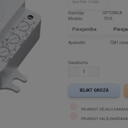
Bez PVN:
12.60€
Ražotājs:
OPTONICA
Modelis:
7316
Pieejamība:
Pieej
Apskatīts
7281 reiz
Daudzums
PIEVIENOT VĒLMJU SARAK
PIEVIENOT SALĪDZINĀŠANA