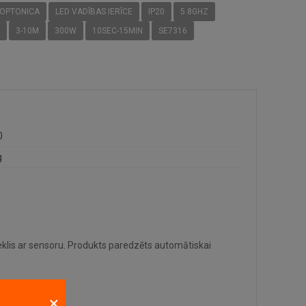
OPTONICA
LED VADĪBAS IERĪCE
IP20
5.8GHZ
3-10M
300W
10SEC-15MIN
SE7316
0
g
lis ar sensoru. Produkts paredzēts automātiskai
×