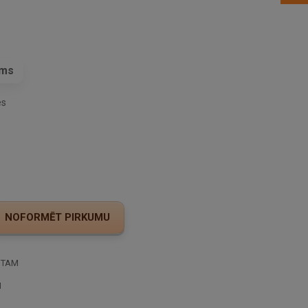
ams
es
STAM
I