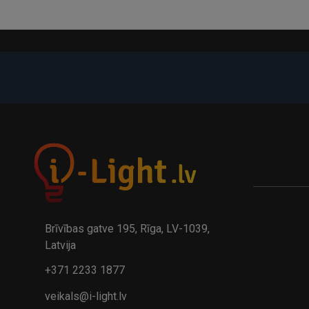
-21%
A
kumulatora LED galda lampa BIWO 385×130×230 mm 5,..
32.95€
24.9
41.95€
Brīvības gatve 195, Rīga, LV-1039,
Latvija
+371 2233 1877
veikals@i-light.lv