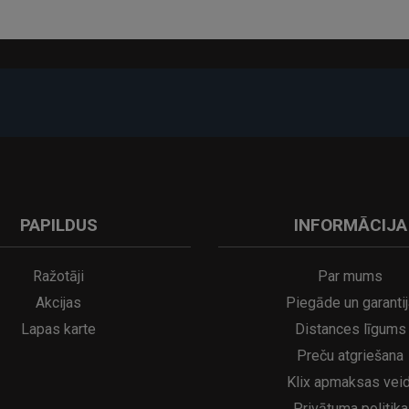
-17%
PAPILDUS
INFORMĀCIJA
A
kumulatora LED galda lampa SERINA Mini Ø80×200 mm..
5€
16.95€
29.95€
21.95€
Ražotāji
Par mums
Akcijas
Piegāde un garantij
Lapas karte
Distances līgums
Preču atgriešana
Klix apmaksas veid
Privātuma politika