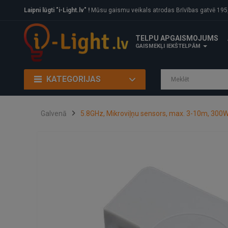
Laipni lūgti "i-Light.lv" !
Mūsu gaismu veikals atrodas Brīvības gatvē 195, Rīga, LV
TELPU APGAISMOJUMS
GAISMEKĻI IEKŠTELPĀM
KATEGORIJAS
Galvenā
5.8GHz, Mikroviļņu sensors, max. 3-10m, 300