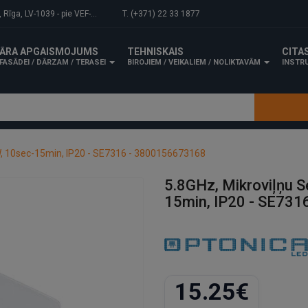
-1039 - pie VEF-Gaisa tilta.
T. (+371) 22 33 1877
ĀRA APGAISMOJUMS
TEHNISKAIS
CITA
FASĀDEI / DĀRZAM / TERASEI
BIROJIEM / VEIKALIEM / NOLIKTAVĀM
INSTRU
W, 10sec-15min, IP20 - SE7316 - 3800156673168
5.8GHz, Mikroviļņu 
15min, IP20 - SE73
15.25€