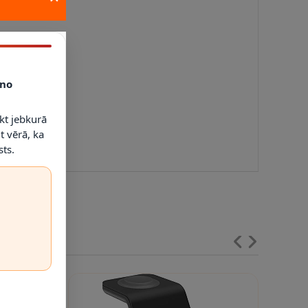
no
kt jebkurā
t vērā, ka
ts.