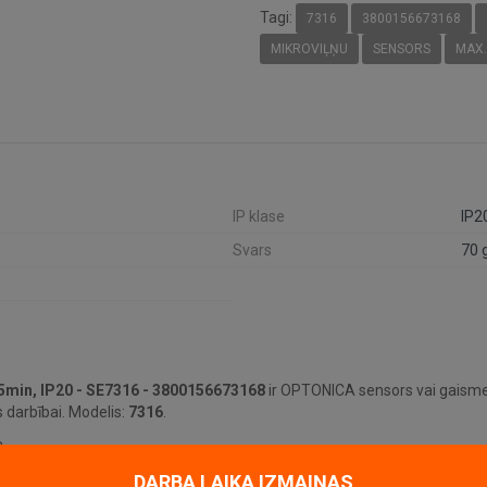
Tagi:
7316
3800156673168
MIKROVIĻŅU
SENSORS
MAX.
IP klase
IP2
Svars
70 
5min, IP20 - SE7316 - 3800156673168
ir OPTONICA sensors vai gaismek
 darbībai. Modelis:
7316
.
.
DARBA LAIKA IZMAIŅAS