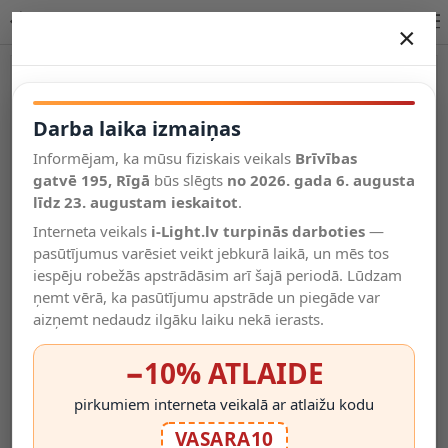
KANE I āra sienas gaismeklis GU10 IP65 R13793
×
DARBA LAIKA IZMAIŅAS
Vēl kategorijas
Darba laika izmaiņas
Informējam, ka mūsu fiziskais veikals
Brīvības
Salīdzināt
gatvē 195, Rīgā
Vēlmju
būs slēgts
no 2026. gada 6. augusta
Valodas
saraksts
līdz 23. augustam ieskaitot
.
(0)
Interneta veikals
i-Light.lv turpinās darboties
—
pasūtījumus varēsiet veikt jebkurā laikā, un mēs tos
iespēju robežās apstrādāsim arī šajā periodā. Lūdzam
ņemt vērā, ka pasūtījumu apstrāde un piegāde var
aizņemt nedaudz ilgāku laiku nekā ierasts.
−10% ATLAIDE
pirkumiem interneta veikalā ar atlaižu kodu
VASARA10