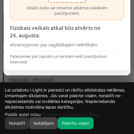
Atlaižu kodu var izmantot atkārtoti vairākiem
pasūtījumiem.
Fiziskais veikals atkal būs atvērts no
24. augusta.
Atvainojamies par sagādātajām neērtībām.
MODELIS:
R13793
Pateicamies par sapratni un aicinām veikt pasūtījumus
76.00€
internetā!
RAŽOTĀJS:
RENDL LIGHT STUDIO
PIEEJAMĪBA:
PIEEJAMS
Lai uzlabotu i-Light.lv pieredzi un rādītu atbilstošas reklāmas,
izmantojam sīkdatnes. Jūs varat piekrist visām, noraidīt ne-
nepieciešamās vai izvēlēties kategorijas. Nepieciešamās
15
4
26
43
sīkdatnes nodrošina lapas darbību.
DIENAS
STUNDAS
MIN.
SEK.
Plašāk lasiet mūsu
Privātuma / Sīkdatņu politikā
.
Noraidīt
Iestatījumi
Piekrītu visam
0
SĀKUMS
MEKLĒT
GROZS
MANS KONTS