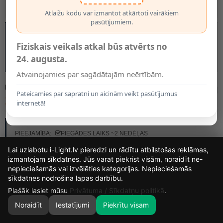
Atlaižu kodu var izmantot atkārtoti vairākiem
pasūtījumiem.
Fiziskais veikals atkal būs atvērts no
24. augusta.
Atvainojamies par sagādātajām neērtībām.
MODELIS:
03725/01/41
Pateicamies par sapratni un aicinām veikt pasūtījumus
126.00€
internetā!
RAŽOTĀJS:
LUCIDE
PIEEJAMĪBA:
PIEGĀDES LAIKS ~2 NEDĒĻAS
Lai uzlabotu i-Light.lv pieredzi un rādītu atbilstošas reklāmas,
izmantojam sīkdatnes. Jūs varat piekrist visām, noraidīt ne-
nepieciešamās vai izvēlēties kategorijas. Nepieciešamās
16
18
34
6
sīkdatnes nodrošina lapas darbību.
DIENAS
STUNDAS
MIN.
SEK.
Plašāk lasiet mūsu
Privātuma / Sīkdatņu politikā
.
Noraidīt
Iestatījumi
Piekrītu visam
0
SĀKUMS
MEKLĒT
GROZS
MANS KONTS