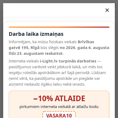
LESLEY stāvlampa lasīšanai 1 x 35 W GU10 taupe
×
DARBA LAIKA IZMAIŅAS
Vēl kategorijas
Darba laika izmaiņas
Informējam, ka mūsu fiziskais veikals
Brīvības
Salīdzināt
gatvē 195, Rīgā
Vēlmju
būs slēgts
no 2026. gada 6. augusta
Valodas
saraksts
līdz 23. augustam ieskaitot
.
(0)
Interneta veikals
i-Light.lv turpinās darboties
—
pasūtījumus varēsiet veikt jebkurā laikā, un mēs tos
iespēju robežās apstrādāsim arī šajā periodā. Lūdzam
ņemt vērā, ka pasūtījumu apstrāde un piegāde var
aizņemt nedaudz ilgāku laiku nekā ierasts.
−10% ATLAIDE
pirkumiem interneta veikalā ar atlaižu kodu
VASARA10