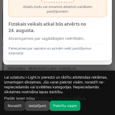
Atlaižu kodu var izmantot atkārtoti vairākiem
pasūtījumiem.
Fiziskais veikals atkal būs atvērts no
24. augusta.
Atvainojamies par sagādātajām neērtībām.
MODELIS:
55903/24/05
Pateicamies par sapratni un aicinām veikt pasūtījumus
85.70€
internetā!
RAŽOTĀJS:
LUCIDE
PIEEJAMĪBA:
PIEGĀDES LAIKS ~2 NEDĒĻAS
Lai uzlabotu i-Light.lv pieredzi un rādītu atbilstošas reklāmas,
izmantojam sīkdatnes. Jūs varat piekrist visām, noraidīt ne-
nepieciešamās vai izvēlēties kategorijas. Nepieciešamās
14
12
57
23
sīkdatnes nodrošina lapas darbību.
DIENAS
STUNDAS
MIN.
SEK.
Plašāk lasiet mūsu
Privātuma / Sīkdatņu politikā
.
Noraidīt
Iestatījumi
Piekrītu visam
0
SĀKUMS
MEKLĒT
GROZS
MANS KONTS