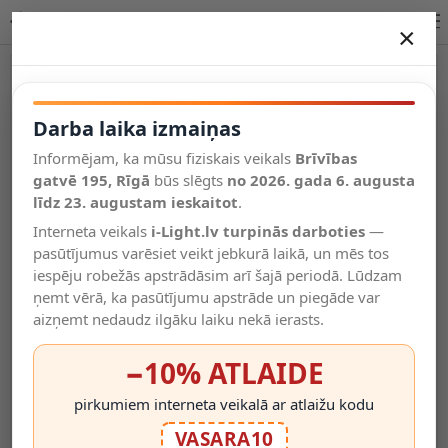
LINIAL sliežu sistēmas prožektors LED 24 W šampanieša krāsā (Lucide)
×
DARBA LAIKA IZMAIŅAS
Vēl kategorijas
Darba laika izmaiņas
Informējam, ka mūsu fiziskais veikals
Brīvības
Salīdzināt
gatvē 195, Rīgā
Vēlmju
būs slēgts
no 2026. gada 6. augusta
Valodas
saraksts
līdz 23. augustam ieskaitot
.
(0)
Interneta veikals
i-Light.lv turpinās darboties
—
pasūtījumus varēsiet veikt jebkurā laikā, un mēs tos
iespēju robežās apstrādāsim arī šajā periodā. Lūdzam
ņemt vērā, ka pasūtījumu apstrāde un piegāde var
aizņemt nedaudz ilgāku laiku nekā ierasts.
−10% ATLAIDE
pirkumiem interneta veikalā ar atlaižu kodu
VASARA10