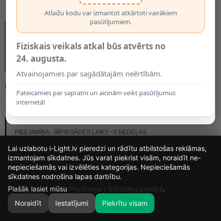
Atlaižu kodu var izmantot atkārtoti vairākiem
pasūtījumiem.
Fiziskais veikals atkal būs atvērts no
24. augusta.
Atvainojamies par sagādātajām neērtībām.
MODELIS:
55900/03/08
Pateicamies par sapratni un aicinām veikt pasūtījumus
10.85€
internetā!
RAŽOTĀJS:
LUCIDE
PIEEJAMĪBA:
PIEGĀDES LAIKS ~2 NEDĒĻAS
Lai uzlabotu i-Light.lv pieredzi un rādītu atbilstošas reklāmas,
izmantojam sīkdatnes. Jūs varat piekrist visām, noraidīt ne-
nepieciešamās vai izvēlēties kategorijas. Nepieciešamās
15
21
47
59
sīkdatnes nodrošina lapas darbību.
DIENAS
STUNDAS
MIN.
SEK.
Plašāk lasiet mūsu
Privātuma / Sīkdatņu politikā
.
Noraidīt
Iestatījumi
Piekrītu visam
0
SĀKUMS
MEKLĒT
GROZS
MANS KONTS