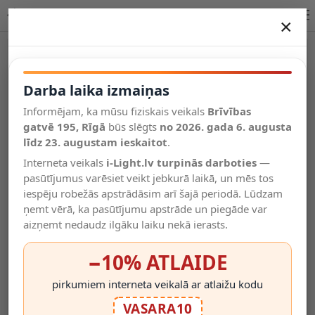
Lucide LIVIA āra sienas lampa E27 1x60W balta 11812/01/31
×
DARBA LAIKA IZMAIŅAS
Vēl kategorijas
Darba laika izmaiņas
Informējam, ka mūsu fiziskais veikals
Brīvības
Salīdzināt
gatvē 195, Rīgā
Vēlmju
būs slēgts
no 2026. gada 6. augusta
Valodas
saraksts
līdz 23. augustam ieskaitot
.
(0)
Interneta veikals
i-Light.lv turpinās darboties
—
pasūtījumus varēsiet veikt jebkurā laikā, un mēs tos
iespēju robežās apstrādāsim arī šajā periodā. Lūdzam
ņemt vērā, ka pasūtījumu apstrāde un piegāde var
aizņemt nedaudz ilgāku laiku nekā ierasts.
−10% ATLAIDE
pirkumiem interneta veikalā ar atlaižu kodu
VASARA10