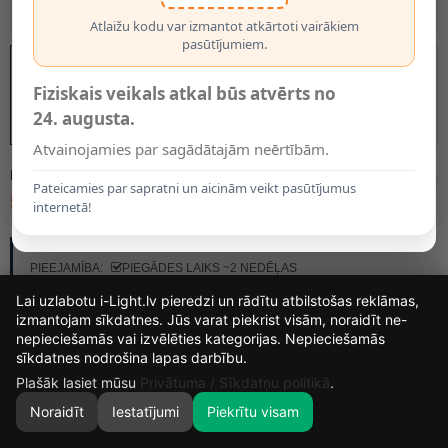
Atlaižu kodu var izmantot atkārtoti vairākiem
pasūtījumiem.
Fiziskais veikals atkal būs atvērts no
24. augusta.
Atvainojamies par sagādātajām neērtībām.
MODELIS:
11812/01/31
Pateicamies par sapratni un aicinām veikt pasūtījumus
55.25€
internetā!
RAŽOTĀJS:
LUCIDE
PIEEJAMĪBA:
PIEGĀDES LAIKS ~2 NEDĒĻAS
Lai uzlabotu i-Light.lv pieredzi un rādītu atbilstošas reklāmas,
izmantojam sīkdatnes. Jūs varat piekrist visām, noraidīt ne-
nepieciešamās vai izvēlēties kategorijas. Nepieciešamās
13
16
30
15
sīkdatnes nodrošina lapas darbību.
DIENAS
STUNDAS
MIN.
SEK.
Plašāk lasiet mūsu
Privātuma / Sīkdatņu politikā
.
Noraidīt
Iestatījumi
Piekrītu visam
0
SĀKUMS
MEKLĒT
GROZS
MANS KONTS