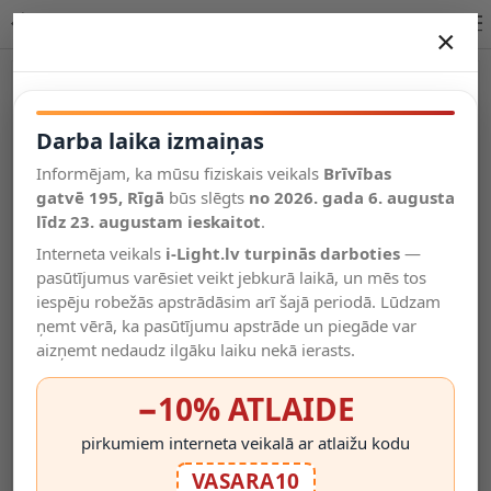
RILOU griestu prožektors GU10 LED 1x5W 3000K balts
×
DARBA LAIKA IZMAIŅAS
Vēl kategorijas
Darba laika izmaiņas
Informējam, ka mūsu fiziskais veikals
Brīvības
Salīdzināt
gatvē 195, Rīgā
Vēlmju
būs slēgts
no 2026. gada 6. augusta
Valodas
saraksts
līdz 23. augustam ieskaitot
.
(0)
Interneta veikals
i-Light.lv turpinās darboties
—
pasūtījumus varēsiet veikt jebkurā laikā, un mēs tos
iespēju robežās apstrādāsim arī šajā periodā. Lūdzam
ņemt vērā, ka pasūtījumu apstrāde un piegāde var
aizņemt nedaudz ilgāku laiku nekā ierasts.
−10% ATLAIDE
pirkumiem interneta veikalā ar atlaižu kodu
VASARA10