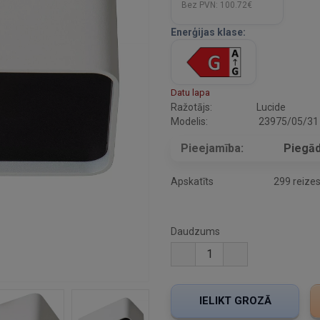
Bez PVN:
100.72€
Enerģijas klase:
Datu lapa
Ražotājs:
Lucide
Modelis:
23975/05/31
Pieejamība:
Piegād
Apskatīts
299 reize
Daudzums