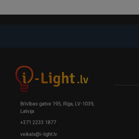
-21%
A
kumulatora LED galda lampa BIWO 385×130×230 mm 5,..
32.95€
24.9
41.95€
Brīvības gatve 195, Rīga, LV-1039,
Latvija
+371 2233 1877
veikals@i-light.lv