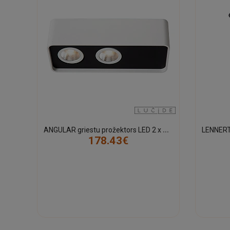
A
NGULAR griestu prožektors LED 2 x 5W 2700K balts (Lucide)
178.43€