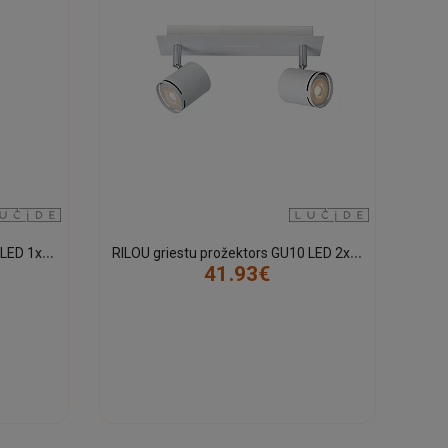
R
ILOU griestu prožektors GU10 LED 1x5W 3000K balts (Lucide)
R
ILOU griestu prožektors GU10 LED 2x5W 3000K balts (Lucide)
41.93€