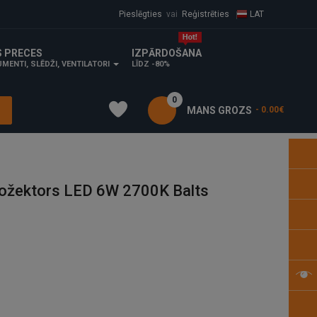
Pieslēgties
vai
Reģistrēties
LAT
S PRECES
IZPĀRDOŠANA
MENTI, SLĒDŽI, VENTILATORI
LĪDZ -80%
0
MANS GROZS
- 0.00€
ožektors LED 6W 2700K Balts