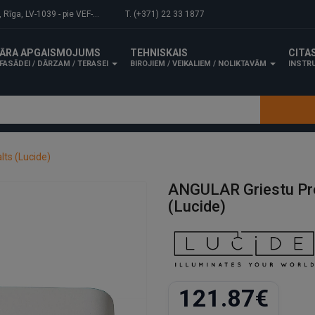
-1039 - pie VEF-Gaisa tilta.
T. (+371) 22 33 1877
ĀRA APGAISMOJUMS
TEHNISKAIS
CITA
FASĀDEI / DĀRZAM / TERASEI
BIROJIEM / VEIKALIEM / NOLIKTAVĀM
INSTRU
ts (Lucide)
ANGULAR Griestu Pr
(Lucide)
121.87€