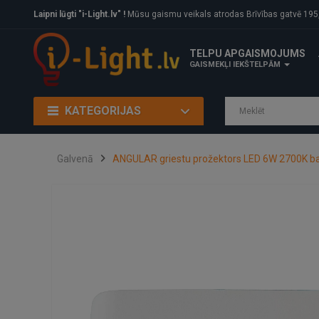
Laipni lūgti "i-Light.lv" !
Mūsu gaismu veikals atrodas Brīvības gatvē 195, Rīga, LV
TELPU APGAISMOJUMS
GAISMEKĻI IEKŠTELPĀM
KATEGORIJAS
Galvenā
ANGULAR griestu prožektors LED 6W 2700K bal