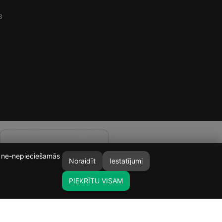
s
īt ne-nepieciešamās
Noraidīt
Iestatījumi
PIEKRĪTU VISAM