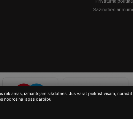
Privātuma politika
Sazināties ar mum
ošas reklāmas, izmantojam sīkdatnes. Jūs varat piekrist visām, noraid
es nodrošina lapas darbību.