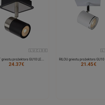
L
ENNERT griestu prožektors GU10 LED 1x5W 3000K melns (Lucide)
24.37€
21.45€