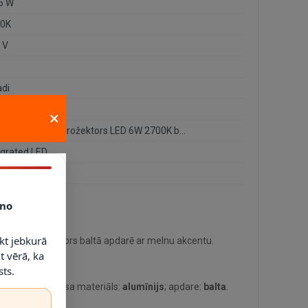
 6 W
0K
 V
adi
75/05/31
×
ANGULAR griestu prožektors LED 6W 2700K balts
egrated LED
no
kt jebkurā
griestu prožektors baltā apdarē ar melnu akcentu.
t vērā, ka
ts.
ai vietai. Korpusa materiāls:
alumīnijs
; apdare:
balta
.