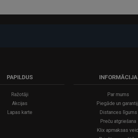
-17%
PAPILDUS
INFORMĀCIJA
A
kumulatora LED galda lampa SERINA Mini Ø80×200 mm..
5€
16.95€
29.95€
21.95€
Ražotāji
Par mums
Akcijas
Piegāde un garantij
Lapas karte
Distances līgums
Preču atgriešana
Klix apmaksas veid