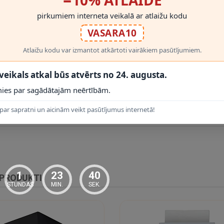
pirkumiem interneta veikalā ar atlaižu kodu
ED
; jauda:
1 x 6 W
; gaismas plūsma:
420 lm
; krāsu temperatūra:
2700 K
; 
VASARA10
Atlaižu kodu var izmantot atkārtoti vairākiem pasūtījumiem.
 veikals atkal būs atvērts no 24. augusta.
ies par sagādātajām neērtībām.
RĀDĪT VAIRĀK
par sapratni un aicinām veikt pasūtījumus internetā!
1
23
39
 PRODUKTI
STUNDAS
MIN.
SEK.
nstrukciju un drošības prasības. Elektroinstalācijas pieslēgšanu ieteicam