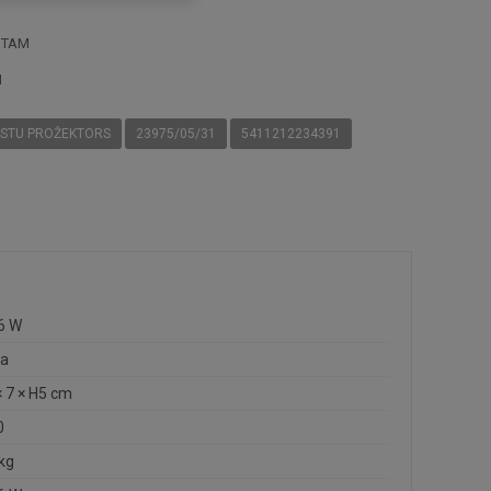
STAM
I
ESTU PROŽEKTORS
23975/05/31
5411212234391
 6 W
ta
× 7 × H5 cm
0
 kg