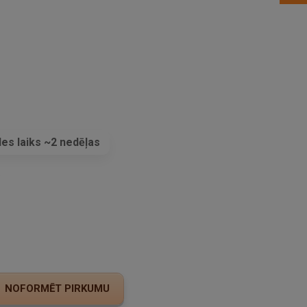
es laiks ~2 nedēļas
s