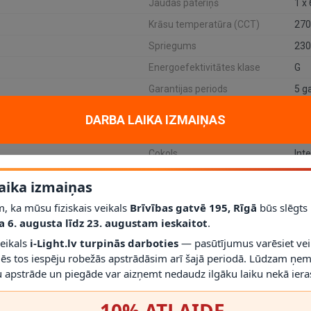
Jaudas patēriņš
1 x
Krāsu temperatūra (CCT)
270
Spriegums
230
Energoefektivitātes klase
G
Garantijas periods
5 g
SKU
239
DARBA LAIKA IZMAIŅAS
Preces nosaukums
Cokols
Int
Tips
LED
aika izmaiņas
, ka mūsu fiziskais veikals
Brīvības gatvē 195, Rīgā
būs slēgts
a 6. augusta līdz 23. augustam ieskaitot
.
veikals
i-Light.lv turpinās darboties
— pasūtījumus varēsiet vei
de ANGULAR sērijas griestu prožektors. Lucide ANGULAR 23975/05/31 ir 
mēs tos iespēju robežās apstrādāsim arī šajā periodā. Lūdzam ņem
 apstrāde un piegāde var aizņemt nedaudz ilgāku laiku nekā ieras
e skapjiem vai akcenta sienām, jo gaismas virzienu var pielāgot konkrēt
−10% ATLAIDE
un citiem interjera akcentiem.