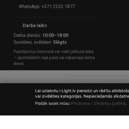
WhatsApp: +371 2233 1877
Darba laiks
Darba dienās:
10:00–18:00
Sestdien, svētdien:
Slēgts
Pasūtījumus internetā var veikt jebkurā laikā
— apstrādāsim tajā pašā vai nākamajā darba
dienā.
Lai uzlabotu i-Light.lv pieredzi un rādītu atbilst
vai izvēlēties kategorijas. Nepieciešamās sīkdatn
Plašāk lasiet mūsu
Privātuma / Sīkdatņu politikā
.