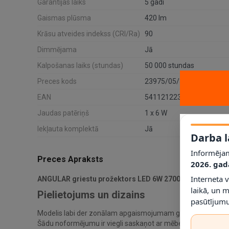
Garantijas laiks
5 gadi
Gaismas plūsma
420 lm
Krāsu atveides indekss (CRI/Ra)
90
Dimmējama
Jā
Kalpošanas laiks (stundas)
50 000 stundas
Preces kods
23975/05/31
EAN
5411212234391
Jaudas patēriņš
1 x 6 W
Iekļauta komplektā
Jā
Darba l
Informējam
Preces Apraksts
2026. gad
Interneta 
ANGULAR griestu prožektors LED 6W 2700K balts
ir Luci
laikā, un 
Pielietojums un dizains
pasūtījumu
Modelis labi der zonālam apgaismojumam gaitenī, virtuvē, pi
Šādu noformējumu ir viegli saskaņot ar mēbelēm, sienu toni 