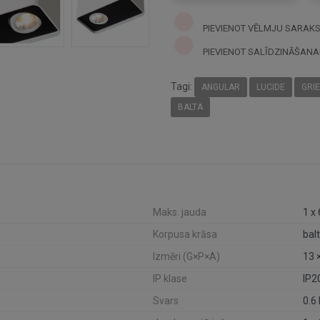
PIEVIENOT VĒLMJU SARAK
PIEVIENOT SALĪDZINĀŠANA
Tagi:
ANGULAR
LUCIDE
GRI
BALTA
Maks. jauda
1 x
Korpusa krāsa
bal
Izmēri (G×P×A)
13 
IP klase
IP2
Svars
0.6