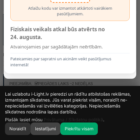
Atlaižu kodu var izmantot atkārtoti vairākiem
pasūtījumiem.
Fiziskais veikals atkal būs atvērts no
24. augusta.
Atvainojamies par sagādātajām neērtībām.
MODELIS:
23975/10/31
Pateicamies par sapratni un aicinām veikt pasūtījumus
178.43€
internetā!
RAŽOTĀJS:
LUCIDE
PIEEJAMĪBA:
PIEGĀDES LAIKS ~2 NEDĒĻAS
Lai uzlabotu i-Light.lv pieredzi un rādītu atbilstošas reklāmas,
izmantojam sīkdatnes. Jūs varat piekrist visām, noraidīt ne-
nepieciešamās vai izvēlēties kategorijas. Nepieciešamās
15
1
30
51
sīkdatnes nodrošina lapas darbību.
DIENAS
STUNDAS
MIN.
SEK.
Plašāk lasiet mūsu
Privātuma / Sīkdatņu politikā
.
Noraidīt
Iestatījumi
Piekrītu visam
0
SĀKUMS
MEKLĒT
GROZS
MANS KONTS