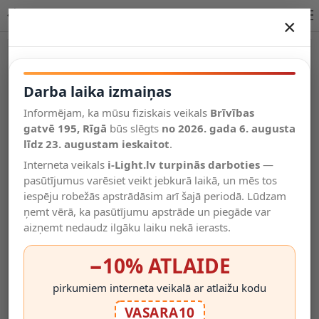
ANGULAR griestu prožektors LED 2 x 5W 2700K balts
×
DARBA LAIKA IZMAIŅAS
Vēl kategorijas
Darba laika izmaiņas
Informējam, ka mūsu fiziskais veikals
Brīvības
Salīdzināt
gatvē 195, Rīgā
Vēlmju
būs slēgts
no 2026. gada 6. augusta
Valodas
saraksts
līdz 23. augustam ieskaitot
.
(0)
Interneta veikals
i-Light.lv turpinās darboties
—
pasūtījumus varēsiet veikt jebkurā laikā, un mēs tos
iespēju robežās apstrādāsim arī šajā periodā. Lūdzam
ņemt vērā, ka pasūtījumu apstrāde un piegāde var
aizņemt nedaudz ilgāku laiku nekā ierasts.
−10% ATLAIDE
pirkumiem interneta veikalā ar atlaižu kodu
VASARA10