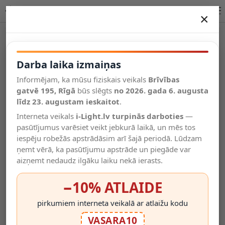
ZOZY galda lampa LED 1x4 W 3000 K balta
×
DARBA LAIKA IZMAIŅAS
Vēl kategorijas
Darba laika izmaiņas
Informējam, ka mūsu fiziskais veikals
Brīvības
Salīdzināt
gatvē 195, Rīgā
Vēlmju
būs slēgts
no 2026. gada 6. augusta
Valodas
saraksts
līdz 23. augustam ieskaitot
.
(0)
Interneta veikals
i-Light.lv turpinās darboties
—
pasūtījumus varēsiet veikt jebkurā laikā, un mēs tos
iespēju robežās apstrādāsim arī šajā periodā. Lūdzam
ņemt vērā, ka pasūtījumu apstrāde un piegāde var
aizņemt nedaudz ilgāku laiku nekā ierasts.
−10% ATLAIDE
pirkumiem interneta veikalā ar atlaižu kodu
VASARA10