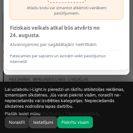
Atlaižu kodu var izmantot atkārtoti vairākiem
pasūtījumiem.
Fiziskais veikals atkal būs atvērts no
24. augusta.
Atvainojamies par sagādātajām neērtībām.
MODELIS:
18650/03/31
Pateicamies par sapratni un aicinām veikt pasūtījumus
48.95€
internetā!
RAŽOTĀJS:
LUCIDE
PIEEJAMĪBA:
PIEGĀDES LAIKS ~2 NEDĒĻAS
Lai uzlabotu i-Light.lv pieredzi un rādītu atbilstošas reklāmas,
izmantojam sīkdatnes. Jūs varat piekrist visām, noraidīt ne-
nepieciešamās vai izvēlēties kategorijas. Nepieciešamās
15
19
37
12
sīkdatnes nodrošina lapas darbību.
DIENAS
STUNDAS
MIN.
SEK.
Plašāk lasiet mūsu
Privātuma / Sīkdatņu politikā
.
Noraidīt
Iestatījumi
Piekrītu visam
0
SĀKUMS
MEKLĒT
GROZS
MANS KONTS