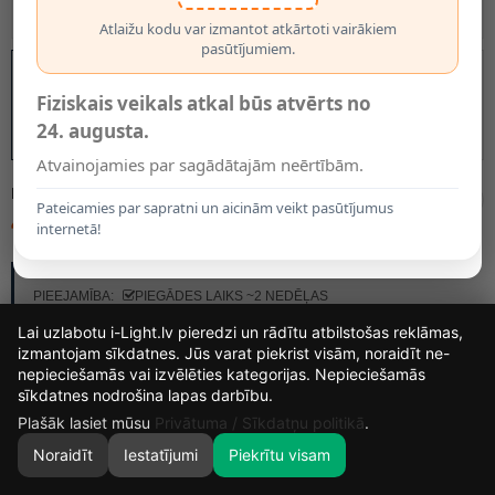
Atlaižu kodu var izmantot atkārtoti vairākiem
pasūtījumiem.
Fiziskais veikals atkal būs atvērts no
24. augusta.
Atvainojamies par sagādātajām neērtībām.
MODELIS:
18650/03/30
Pateicamies par sapratni un aicinām veikt pasūtījumus
48.95€
internetā!
RAŽOTĀJS:
LUCIDE
PIEEJAMĪBA:
PIEGĀDES LAIKS ~2 NEDĒĻAS
Lai uzlabotu i-Light.lv pieredzi un rādītu atbilstošas reklāmas,
izmantojam sīkdatnes. Jūs varat piekrist visām, noraidīt ne-
nepieciešamās vai izvēlēties kategorijas. Nepieciešamās
15
2
18
7
sīkdatnes nodrošina lapas darbību.
DIENAS
STUNDAS
MIN.
SEK.
Plašāk lasiet mūsu
Privātuma / Sīkdatņu politikā
.
Noraidīt
Iestatījumi
Piekrītu visam
0
SĀKUMS
MEKLĒT
GROZS
MANS KONTS