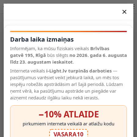
ZOZY galda lampa LED 1x4 W 3000 K melna
×
DARBA LAIKA IZMAIŅAS
Vēl kategorijas
Darba laika izmaiņas
Informējam, ka mūsu fiziskais veikals
Brīvības
Salīdzināt
gatvē 195, Rīgā
Vēlmju
būs slēgts
no 2026. gada 6. augusta
Valodas
saraksts
līdz 23. augustam ieskaitot
.
(0)
Interneta veikals
i-Light.lv turpinās darboties
—
pasūtījumus varēsiet veikt jebkurā laikā, un mēs tos
iespēju robežās apstrādāsim arī šajā periodā. Lūdzam
ņemt vērā, ka pasūtījumu apstrāde un piegāde var
aizņemt nedaudz ilgāku laiku nekā ierasts.
−10% ATLAIDE
pirkumiem interneta veikalā ar atlaižu kodu
VASARA10