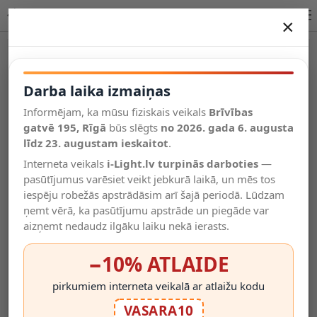
500lm, Biwo LED galda lampa bez vada - regulējama, grozāma
×
DARBA LAIKA IZMAIŅAS
Vēl kategorijas
Darba laika izmaiņas
Informējam, ka mūsu fiziskais veikals
Brīvības
Salīdzināt
gatvē 195, Rīgā
Vēlmju
būs slēgts
no 2026. gada 6. augusta
Valodas
saraksts
līdz 23. augustam ieskaitot
.
(0)
Interneta veikals
i-Light.lv turpinās darboties
—
pasūtījumus varēsiet veikt jebkurā laikā, un mēs tos
iespēju robežās apstrādāsim arī šajā periodā. Lūdzam
ņemt vērā, ka pasūtījumu apstrāde un piegāde var
aizņemt nedaudz ilgāku laiku nekā ierasts.
−10% ATLAIDE
pirkumiem interneta veikalā ar atlaižu kodu
VASARA10