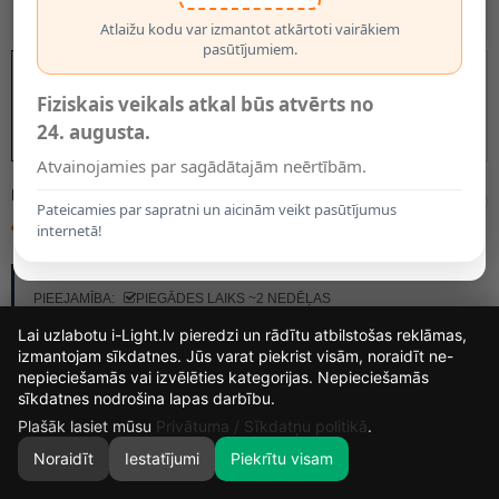
Atlaižu kodu var izmantot atkārtoti vairākiem
pasūtījumiem.
Fiziskais veikals atkal būs atvērts no
24. augusta.
Atvainojamies par sagādātajām neērtībām.
MODELIS:
7502016
Pateicamies par sapratni un aicinām veikt pasūtījumus
41.95€
internetā!
RAŽOTĀJS:
BRILONER
PIEEJAMĪBA:
PIEGĀDES LAIKS ~2 NEDĒĻAS
Lai uzlabotu i-Light.lv pieredzi un rādītu atbilstošas reklāmas,
izmantojam sīkdatnes. Jūs varat piekrist visām, noraidīt ne-
KRĀSAS IZVĒLE
nepieciešamās vai izvēlēties kategorijas. Nepieciešamās
14
10
57
17
Balta
Melna
sīkdatnes nodrošina lapas darbību.
DIENAS
STUNDAS
MIN.
SEK.
Plašāk lasiet mūsu
Privātuma / Sīkdatņu politikā
.
Noraidīt
Iestatījumi
Piekrītu visam
0
SĀKUMS
MEKLĒT
GROZS
MANS KONTS