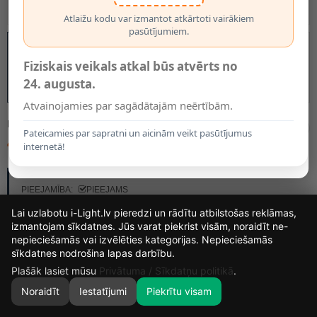
Atlaižu kodu var izmantot atkārtoti vairākiem
pasūtījumiem.
Fiziskais veikals atkal būs atvērts no
24. augusta.
Atvainojamies par sagādātajām neērtībām.
MODELIS:
5184
Pateicamies par sapratni un aicinām veikt pasūtījumus
4.89€
internetā!
RAŽOTĀJS:
OPTONICA
PIEEJAMĪBA:
PIEEJAMS
Lai uzlabotu i-Light.lv pieredzi un rādītu atbilstošas reklāmas,
izmantojam sīkdatnes. Jūs varat piekrist visām, noraidīt ne-
nepieciešamās vai izvēlēties kategorijas. Nepieciešamās
14
15
13
47
sīkdatnes nodrošina lapas darbību.
DIENAS
STUNDAS
MIN.
SEK.
Plašāk lasiet mūsu
Privātuma / Sīkdatņu politikā
.
Noraidīt
Iestatījumi
Piekrītu visam
0
SĀKUMS
MEKLĒT
GROZS
MANS KONTS