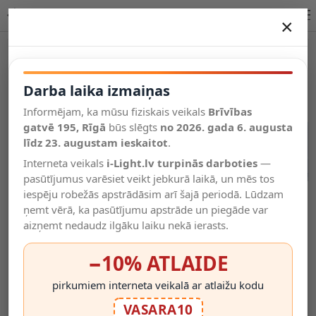
Alumīnija profils LED lentei H6 mm 2 m, balts | OPTONICA
×
DARBA LAIKA IZMAIŅAS
Vēl kategorijas
Darba laika izmaiņas
Informējam, ka mūsu fiziskais veikals
Brīvības
Salīdzināt
gatvē 195, Rīgā
Vēlmju
būs slēgts
no 2026. gada 6. augusta
Valodas
saraksts
līdz 23. augustam ieskaitot
.
(0)
Interneta veikals
i-Light.lv turpinās darboties
—
pasūtījumus varēsiet veikt jebkurā laikā, un mēs tos
iespēju robežās apstrādāsim arī šajā periodā. Lūdzam
ņemt vērā, ka pasūtījumu apstrāde un piegāde var
aizņemt nedaudz ilgāku laiku nekā ierasts.
−10% ATLAIDE
pirkumiem interneta veikalā ar atlaižu kodu
VASARA10