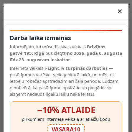
LED lenta 4014, 12V, 12W/m, 1000 lm/m, 4000K, 120 LED/m | OPTONICA
×
DARBA LAIKA IZMAIŅAS
Vēl kategorijas
Darba laika izmaiņas
Informējam, ka mūsu fiziskais veikals
Brīvības
Salīdzināt
gatvē 195, Rīgā
Vēlmju
būs slēgts
no 2026. gada 6. augusta
Valodas
saraksts
līdz 23. augustam ieskaitot
.
(0)
Interneta veikals
i-Light.lv turpinās darboties
—
pasūtījumus varēsiet veikt jebkurā laikā, un mēs tos
iespēju robežās apstrādāsim arī šajā periodā. Lūdzam
ņemt vērā, ka pasūtījumu apstrāde un piegāde var
aizņemt nedaudz ilgāku laiku nekā ierasts.
−10% ATLAIDE
pirkumiem interneta veikalā ar atlaižu kodu
VASARA10