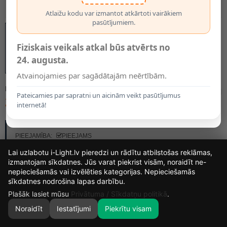
Atlaižu kodu var izmantot atkārtoti vairākiem
pasūtījumiem.
Fiziskais veikals atkal būs atvērts no
24. augusta.
Atvainojamies par sagādātajām neērtībām.
MODELIS:
4905
Pateicamies par sapratni un aicinām veikt pasūtījumus
2.49€
internetā!
RAŽOTĀJS:
OPTONICA
PIEEJAMĪBA:
PIEEJAMS
Lai uzlabotu i-Light.lv pieredzi un rādītu atbilstošas reklāmas,
izmantojam sīkdatnes. Jūs varat piekrist visām, noraidīt ne-
nepieciešamās vai izvēlēties kategorijas. Nepieciešamās
15
8
35
44
sīkdatnes nodrošina lapas darbību.
DIENAS
STUNDAS
MIN.
SEK.
Plašāk lasiet mūsu
Privātuma / Sīkdatņu politikā
.
Noraidīt
Iestatījumi
Piekrītu visam
0
SĀKUMS
MEKLĒT
GROZS
MANS KONTS