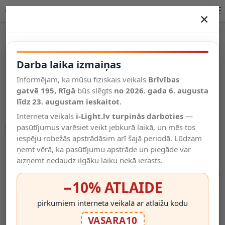
LED saules sienas gaismeklis 1200lm ar PIR sensoru, IP54, | OPTONICA
×
DARBA LAIKA IZMAIŅAS
Vēl kategorijas
Darba laika izmaiņas
Informējam, ka mūsu fiziskais veikals
Brīvības
Salīdzināt
gatvē 195, Rīgā
Vēlmju
būs slēgts
no 2026. gada 6. augusta
Valodas
saraksts
līdz 23. augustam ieskaitot
.
(0)
Interneta veikals
i-Light.lv turpinās darboties
—
pasūtījumus varēsiet veikt jebkurā laikā, un mēs tos
iespēju robežās apstrādāsim arī šajā periodā. Lūdzam
ņemt vērā, ka pasūtījumu apstrāde un piegāde var
aizņemt nedaudz ilgāku laiku nekā ierasts.
−10% ATLAIDE
pirkumiem interneta veikalā ar atlaižu kodu
VASARA10