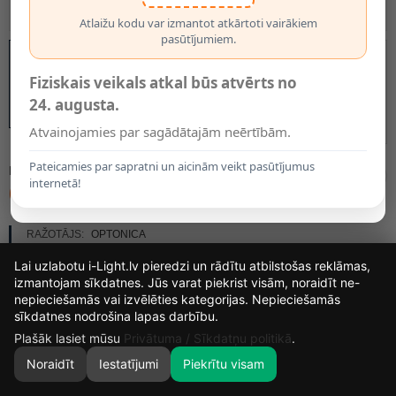
Atlaižu kodu var izmantot atkārtoti vairākiem
pasūtījumiem.
Fiziskais veikals atkal būs atvērts no
24. augusta.
Atvainojamies par sagādātajām neērtībām.
Pateicamies par sapratni un aicinām veikt pasūtījumus
MODELIS:
7543
internetā!
62.05€
RAŽOTĀJS:
OPTONICA
PIEEJAMĪBA:
PIEEJAMS
Lai uzlabotu i-Light.lv pieredzi un rādītu atbilstošas reklāmas,
izmantojam sīkdatnes. Jūs varat piekrist visām, noraidīt ne-
nepieciešamās vai izvēlēties kategorijas. Nepieciešamās
14
9
55
15
sīkdatnes nodrošina lapas darbību.
DIENAS
STUNDAS
MIN.
SEK.
Plašāk lasiet mūsu
Privātuma / Sīkdatņu politikā
.
Noraidīt
Iestatījumi
Piekrītu visam
0
SĀKUMS
MEKLĒT
GROZS
MANS KONTS