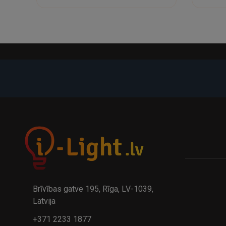
-21%
A
kumulatora LED galda lampa BIWO 385×130×230 mm 5,..
32.95€
24.9
41.95€
Brīvības gatve 195, Rīga, LV-1039,
Latvija
+371 2233 1877