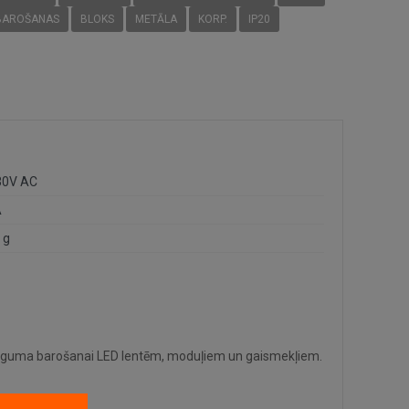
BAROŠANAS
BLOKS
METĀLA
KORP.
IP20
30V AC
A
 g
ieguma barošanai LED lentēm, moduļiem un gaismekļiem.