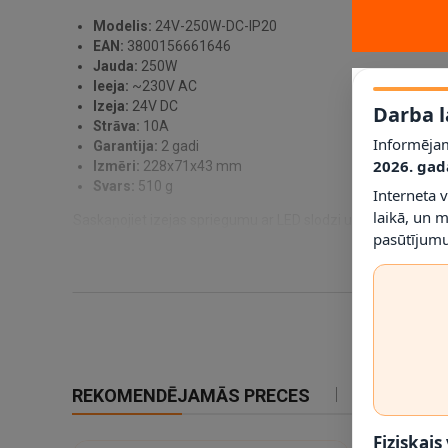
Modelis:
24V-250W-DC-IP20
EAN:
3800156661646
Jauda:
250W
Ieeja:
~230V AC
Izeja:
24V DC
Darba l
Strāva:
10A
Informējam
Garantija:
2 gadi
2026. gad
Izmēri:
228x71x43 mm
Svars:
510 g
Interneta 
laikā, un 
Saskaņojiet izejas spriegumu ar LED slodzi un atstājiet jauda
pasūtījumu
REKOMENDĒJAMĀS PRECES
IETEIKTIE
Fiziskais