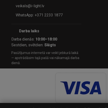
veikals@i-light.lv
WhatsApp: +371 2233 1877
Darba laiks
Darba dienās:
10:00–18:00
Sestdien, svētdien:
Slēgts
Pasūtījumus internetā var veikt jebkurā laikā
— apstrādāsim tajā pašā vai nākamajā darba
dienā.