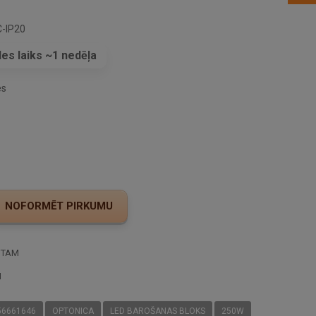
-IP20
es laiks ~1 nedēļa
es
STAM
I
56661646
OPTONICA
LED BAROŠANAS BLOKS
250W