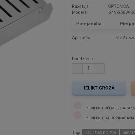
Ražotājs:
OPTONICA
Modelis:
24V-250W-DC
Pieejamība:
Piegād
Apskatīts
6152 reiz
Daudzums
PIEVIENOT VĒLMJU SARAK
PIEVIENOT SALĪDZINĀŠANA
Tagi:
24V-250W-DC-IP20
38001