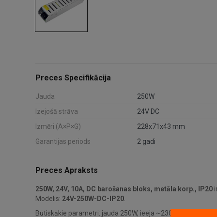
Preces Specifikācija
Jauda
250W
Izejošā strāva
24V DC
Izmēri (A×P×G)
228x71x43 mm
Garantijas periods
2 gadi
Preces Apraksts
250W, 24V, 10A, DC barošanas bloks, metāla korp., IP20
i
Modelis:
24V-250W-DC-IP20
.
Būtiskākie parametri: jauda 250W, ieeja ~230V AC, izeja 24