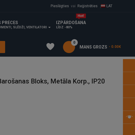
Pieslēgties
vai
Reģistrēties
LAT
S PRECES
IZPĀRDOŠANA
MENTI, SLĒDŽI, VENTILATORI
LĪDZ -80%
0
MANS GROZS
- 0.00€
arošanas Bloks, Metāla Korp., IP20