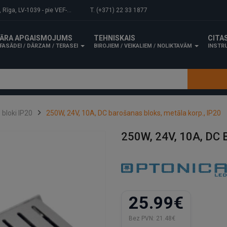
-1039 - pie VEF-Gaisa tilta.
T. (+371) 22 33 1877
ĀRA APGAISMOJUMS
TEHNISKAIS
CITA
FASĀDEI / DĀRZAM / TERASEI
BIROJIEM / VEIKALIEM / NOLIKTAVĀM
INSTRU
bloki IP20
250W, 24V, 10A, DC barošanas bloks, metāla korp., IP20
250W, 24V, 10A, DC B
25.99€
Bez PVN:
21.48€