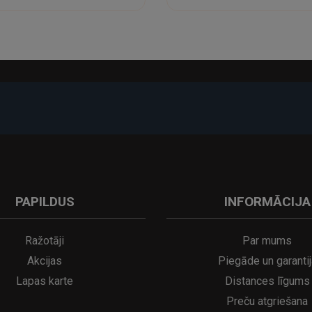
-17%
PAPILDUS
INFORMĀCIJA
A
kumulatora LED galda lampa SERINA Mini Ø80×200 mm..
5€
16.95€
29.95€
21.95€
Ražotāji
Par mums
Akcijas
Piegāde un garantij
Lapas karte
Distances līgums
Preču atgriešana