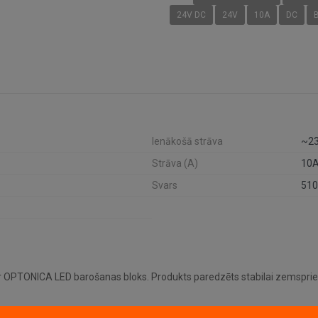
24V DC
24V
10A
DC
Ienākošā strāva
~2
Strāva (A)
10
Svars
510
r OPTONICA LED barošanas bloks. Produkts paredzēts stabilai zemspr
V DC, strāva 10A.