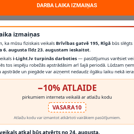
DARBA LAIKA IZMAIŅAS
aika izmaiņas
, ka mūsu fiziskais veikals
Brīvības gatvē 195, Rīgā
būs slēgts
a 6. augusta līdz 23. augustam ieskaitot
.
veikals
i-Light.lv turpinās darboties
— pasūtījumus varēsiet vei
mēs tos iespēju robežās apstrādāsim arī šajā periodā. Lūdzam ņem
s rezervi. Pirms montāžas pārbaudiet IP klasi un ventilācijas iespējas.
 apstrāde un piegāde var aizņemt nedaudz ilgāku laiku nekā ieras
RĀDĪT VAIRĀK
−10% ATLAIDE
pirkumiem interneta veikalā ar atlaižu kodu
VASARA10
Atlaižu kodu var izmantot atkārtoti vairākiem pasūtījumiem.
 PRODUKTI
 veikals atkal būs atvērts no 24. augusta.