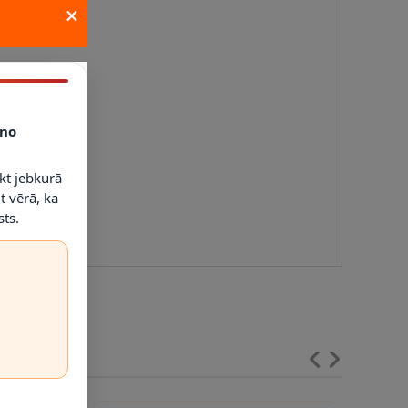
×
no
kt jebkurā
t vērā, ka
ts.