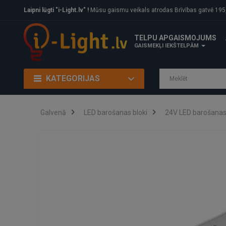
Laipni lūgti "i-Light.lv" !
Mūsu gaismu veikals atrodas Brīvības gatvē 195, Rīga, LV
TELPU APGAISMOJUMS
GAISMEKĻI IEKŠTELPĀM
KATEGORIJAS
Galvenā
LED barošanas bloki
24V LED barošanas 