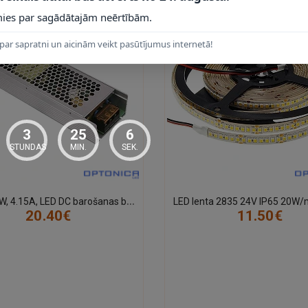
ies par sagādātajām neērtībām.
par sapratni un aicinām veikt pasūtījumus internetā!
3
25
5
STUNDAS
MIN.
SEK.
2
4V, 100W, 4.15A, LED DC barošanas bloks, metāla korp., IP20
20.40€
11.50€