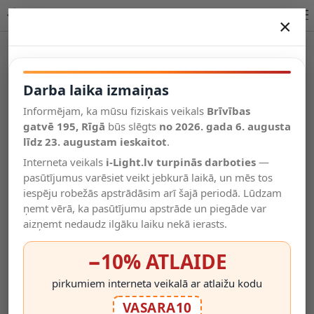
Lucide RECHARGEABLE bedside sienas lampa 2W 77289/03/30
×
DARBA LAIKA IZMAIŅAS
Vēl kategorijas
Darba laika izmaiņas
Informējam, ka mūsu fiziskais veikals
Brīvības
Salīdzināt
gatvē 195, Rīgā
Vēlmju
būs slēgts
no 2026. gada 6. augusta
Valodas
saraksts
līdz 23. augustam ieskaitot
.
(0)
Interneta veikals
i-Light.lv turpinās darboties
—
pasūtījumus varēsiet veikt jebkurā laikā, un mēs tos
iespēju robežās apstrādāsim arī šajā periodā. Lūdzam
ņemt vērā, ka pasūtījumu apstrāde un piegāde var
aizņemt nedaudz ilgāku laiku nekā ierasts.
−10% ATLAIDE
pirkumiem interneta veikalā ar atlaižu kodu
VASARA10