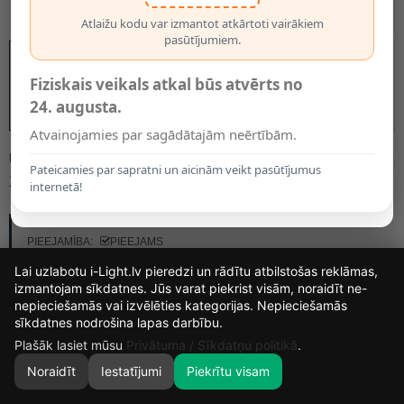
Atlaižu kodu var izmantot atkārtoti vairākiem
pasūtījumiem.
Fiziskais veikals atkal būs atvērts no
24. augusta.
Atvainojamies par sagādātajām neērtībām.
MODELIS:
77289-03-30
Pateicamies par sapratni un aicinām veikt pasūtījumus
38.40€
internetā!
RAŽOTĀJS:
LUCIDE
PIEEJAMĪBA:
PIEEJAMS
Lai uzlabotu i-Light.lv pieredzi un rādītu atbilstošas reklāmas,
izmantojam sīkdatnes. Jūs varat piekrist visām, noraidīt ne-
KRĀSAS IZVĒLE
nepieciešamās vai izvēlēties kategorijas. Nepieciešamās
15
4
12
22
Balta
Melna
Misiņa
sīkdatnes nodrošina lapas darbību.
DIENAS
STUNDAS
MIN.
SEK.
Plašāk lasiet mūsu
Privātuma / Sīkdatņu politikā
.
Noraidīt
Iestatījumi
Piekrītu visam
0
SĀKUMS
MEKLĒT
GROZS
MANS KONTS