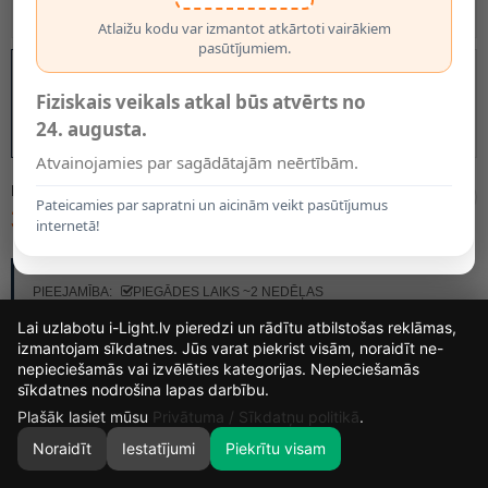
Atlaižu kodu var izmantot atkārtoti vairākiem
pasūtījumiem.
Fiziskais veikals atkal būs atvērts no
24. augusta.
Atvainojamies par sagādātajām neērtībām.
MODELIS:
29933/02/96
Pateicamies par sapratni un aicinām veikt pasūtījumus
34.13€
internetā!
RAŽOTĀJS:
LUCIDE
PIEEJAMĪBA:
PIEGĀDES LAIKS ~2 NEDĒĻAS
Lai uzlabotu i-Light.lv pieredzi un rādītu atbilstošas reklāmas,
izmantojam sīkdatnes. Jūs varat piekrist visām, noraidīt ne-
nepieciešamās vai izvēlēties kategorijas. Nepieciešamās
16
3
36
46
sīkdatnes nodrošina lapas darbību.
DIENAS
STUNDAS
MIN.
SEK.
Plašāk lasiet mūsu
Privātuma / Sīkdatņu politikā
.
Noraidīt
Iestatījumi
Piekrītu visam
0
SĀKUMS
MEKLĒT
GROZS
MANS KONTS