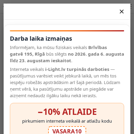
TONI uzlādējams sienas prožektors LED 2W CCT magnētisks kafijas brūna
×
DARBA LAIKA IZMAIŅAS
Vēl kategorijas
Darba laika izmaiņas
Informējam, ka mūsu fiziskais veikals
Brīvības
Salīdzināt
gatvē 195, Rīgā
Vēlmju
būs slēgts
no 2026. gada 6. augusta
Valodas
saraksts
līdz 23. augustam ieskaitot
.
(0)
Interneta veikals
i-Light.lv turpinās darboties
—
pasūtījumus varēsiet veikt jebkurā laikā, un mēs tos
iespēju robežās apstrādāsim arī šajā periodā. Lūdzam
ņemt vērā, ka pasūtījumu apstrāde un piegāde var
aizņemt nedaudz ilgāku laiku nekā ierasts.
−10% ATLAIDE
pirkumiem interneta veikalā ar atlaižu kodu
VASARA10