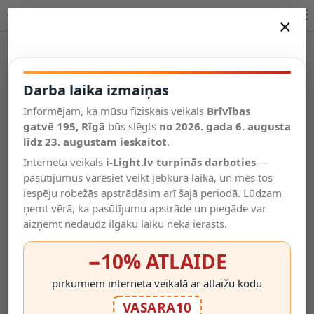
TONI uzlādējams sienas prožektors LED 2W CCT ar sensoru pelēka dzelzs
×
DARBA LAIKA IZMAIŅAS
Vēl kategorijas
Darba laika izmaiņas
Informējam, ka mūsu fiziskais veikals
Brīvības
Salīdzināt
gatvē 195, Rīgā
Vēlmju
būs slēgts
no 2026. gada 6. augusta
Valodas
saraksts
līdz 23. augustam ieskaitot
.
(0)
Interneta veikals
i-Light.lv turpinās darboties
—
pasūtījumus varēsiet veikt jebkurā laikā, un mēs tos
iespēju robežās apstrādāsim arī šajā periodā. Lūdzam
ņemt vērā, ka pasūtījumu apstrāde un piegāde var
aizņemt nedaudz ilgāku laiku nekā ierasts.
−10% ATLAIDE
pirkumiem interneta veikalā ar atlaižu kodu
VASARA10