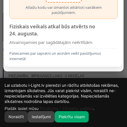
Atlaižu kodu var izmantot atkārtoti vairākiem
pasūtījumiem.
Fiziskais veikals atkal būs atvērts no
24. augusta.
Atvainojamies par sagādātajām neērtībām.
MODELIS:
29934/02/15
Pateicamies par sapratni un aicinām veikt pasūtījumus
35.10€
internetā!
RAŽOTĀJS:
LUCIDE
PIEEJAMĪBA:
PIEGĀDES LAIKS ~2 NEDĒĻAS
Lai uzlabotu i-Light.lv pieredzi un rādītu atbilstošas reklāmas,
izmantojam sīkdatnes. Jūs varat piekrist visām, noraidīt ne-
nepieciešamās vai izvēlēties kategorijas. Nepieciešamās
13
14
10
36
sīkdatnes nodrošina lapas darbību.
DIENAS
STUNDAS
MIN.
SEK.
Plašāk lasiet mūsu
Privātuma / Sīkdatņu politikā
.
Noraidīt
Iestatījumi
Piekrītu visam
0
SĀKUMS
MEKLĒT
GROZS
MANS KONTS