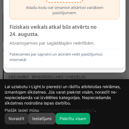
Atlaižu kodu var izmantot atkārtoti vairākiem
pasūtījumiem.
Fiziskais veikals atkal būs atvērts no
24. augusta.
Atvainojamies par sagādātajām neērtībām.
MODELIS:
44501/03/31
Pateicamies par sapratni un aicinām veikt pasūtījumus
54.50€
internetā!
RAŽOTĀJS:
LUCIDE
PIEEJAMĪBA:
PIEGĀDES LAIKS ~2 NEDĒĻAS
Lai uzlabotu i-Light.lv pieredzi un rādītu atbilstošas reklāmas,
izmantojam sīkdatnes. Jūs varat piekrist visām, noraidīt ne-
nepieciešamās vai izvēlēties kategorijas. Nepieciešamās
13
21
55
1
sīkdatnes nodrošina lapas darbību.
DIENAS
STUNDAS
MIN.
SEK.
Plašāk lasiet mūsu
Privātuma / Sīkdatņu politikā
.
Noraidīt
Iestatījumi
Piekrītu visam
0
SĀKUMS
MEKLĒT
GROZS
MANS KONTS