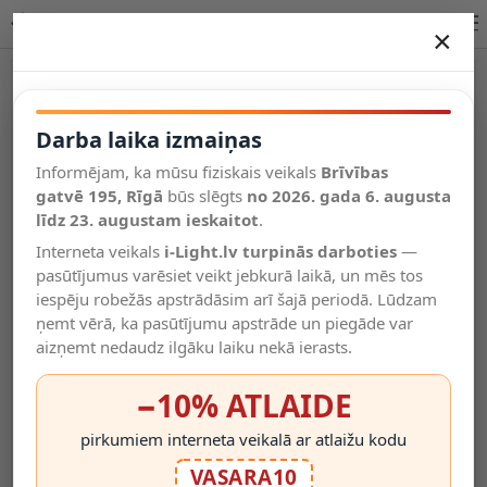
Lucide LAVALE galda lampa LED 1x3W 2700K 44501/03/31
×
DARBA LAIKA IZMAIŅAS
Vēl kategorijas
Darba laika izmaiņas
Informējam, ka mūsu fiziskais veikals
Brīvības
Salīdzināt
gatvē 195, Rīgā
Vēlmju
būs slēgts
no 2026. gada 6. augusta
Valodas
saraksts
līdz 23. augustam ieskaitot
.
(0)
Interneta veikals
i-Light.lv turpinās darboties
—
pasūtījumus varēsiet veikt jebkurā laikā, un mēs tos
iespēju robežās apstrādāsim arī šajā periodā. Lūdzam
ņemt vērā, ka pasūtījumu apstrāde un piegāde var
aizņemt nedaudz ilgāku laiku nekā ierasts.
−10% ATLAIDE
pirkumiem interneta veikalā ar atlaižu kodu
VASARA10