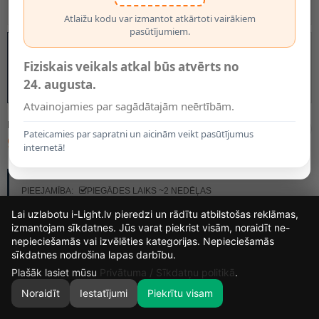
Atlaižu kodu var izmantot atkārtoti vairākiem
pasūtījumiem.
Fiziskais veikals atkal būs atvērts no
24. augusta.
Atvainojamies par sagādātajām neērtībām.
MODELIS:
44701/03/31
Pateicamies par sapratni un aicinām veikt pasūtījumus
99.95€
internetā!
RAŽOTĀJS:
LUCIDE
PIEEJAMĪBA:
PIEGĀDES LAIKS ~2 NEDĒĻAS
Lai uzlabotu i-Light.lv pieredzi un rādītu atbilstošas reklāmas,
izmantojam sīkdatnes. Jūs varat piekrist visām, noraidīt ne-
nepieciešamās vai izvēlēties kategorijas. Nepieciešamās
15
20
46
1
sīkdatnes nodrošina lapas darbību.
DIENAS
STUNDAS
MIN.
SEK.
Plašāk lasiet mūsu
Privātuma / Sīkdatņu politikā
.
Noraidīt
Iestatījumi
Piekrītu visam
0
SĀKUMS
MEKLĒT
GROZS
MANS KONTS