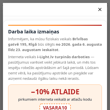
Lucide LAVALE stāvlampa LED 1x3W 2700K balta 44701/03/31
×
DARBA LAIKA IZMAIŅAS
Vēl kategorijas
Darba laika izmaiņas
Informējam, ka mūsu fiziskais veikals
Brīvības
Salīdzināt
gatvē 195, Rīgā
Vēlmju
būs slēgts
no 2026. gada 6. augusta
Valodas
saraksts
līdz 23. augustam ieskaitot
.
(0)
Interneta veikals
i-Light.lv turpinās darboties
—
pasūtījumus varēsiet veikt jebkurā laikā, un mēs tos
iespēju robežās apstrādāsim arī šajā periodā. Lūdzam
ņemt vērā, ka pasūtījumu apstrāde un piegāde var
aizņemt nedaudz ilgāku laiku nekā ierasts.
−10% ATLAIDE
pirkumiem interneta veikalā ar atlaižu kodu
VASARA10