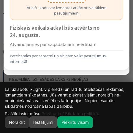
Atlaižu kodu var izmantot atkārtoti vairākiem
pasūtījumiem.
Fiziskais veikals atkal būs atvērts no
24. augusta.
Atvainojamies par sagādātajām neērtībām.
MODELIS:
44701/03/44
Pateicamies par sapratni un aicinām veikt pasūtījumus
101.50€
internetā!
RAŽOTĀJS:
LUCIDE
PIEEJAMĪBA:
PIEGĀDES LAIKS ~2 NEDĒĻAS
Lai uzlabotu i-Light.lv pieredzi un rādītu atbilstošas reklāmas,
izmantojam sīkdatnes. Jūs varat piekrist visām, noraidīt ne-
nepieciešamās vai izvēlēties kategorijas. Nepieciešamās
16
16
11
7
sīkdatnes nodrošina lapas darbību.
DIENAS
STUNDAS
MIN.
SEK.
Plašāk lasiet mūsu
Privātuma / Sīkdatņu politikā
.
Noraidīt
Iestatījumi
Piekrītu visam
0
SĀKUMS
MEKLĒT
GROZS
MANS KONTS