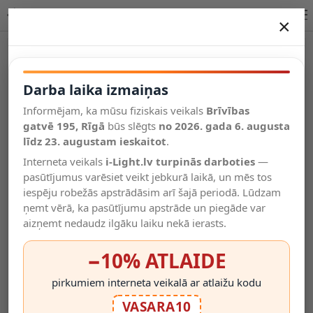
Lucide LAVALE stāvlampa LED 1x3W 2700K 44701/03/44
×
DARBA LAIKA IZMAIŅAS
Vēl kategorijas
Darba laika izmaiņas
Informējam, ka mūsu fiziskais veikals
Brīvības
Salīdzināt
gatvē 195, Rīgā
Vēlmju
būs slēgts
no 2026. gada 6. augusta
Valodas
saraksts
līdz 23. augustam ieskaitot
.
(0)
Interneta veikals
i-Light.lv turpinās darboties
—
pasūtījumus varēsiet veikt jebkurā laikā, un mēs tos
iespēju robežās apstrādāsim arī šajā periodā. Lūdzam
ņemt vērā, ka pasūtījumu apstrāde un piegāde var
aizņemt nedaudz ilgāku laiku nekā ierasts.
−10% ATLAIDE
pirkumiem interneta veikalā ar atlaižu kodu
VASARA10