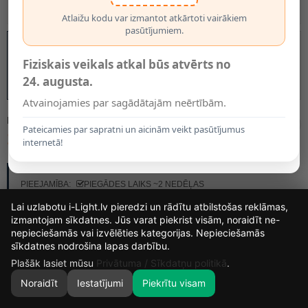
Atlaižu kodu var izmantot atkārtoti vairākiem
pasūtījumiem.
Fiziskais veikals atkal būs atvērts no
24. augusta.
Atvainojamies par sagādātajām neērtībām.
MODELIS:
44701/03/37
Pateicamies par sapratni un aicinām veikt pasūtījumus
101.50€
internetā!
RAŽOTĀJS:
LUCIDE
PIEEJAMĪBA:
PIEGĀDES LAIKS ~2 NEDĒĻAS
Lai uzlabotu i-Light.lv pieredzi un rādītu atbilstošas reklāmas,
izmantojam sīkdatnes. Jūs varat piekrist visām, noraidīt ne-
nepieciešamās vai izvēlēties kategorijas. Nepieciešamās
16
11
13
48
sīkdatnes nodrošina lapas darbību.
DIENAS
STUNDAS
MIN.
SEK.
Plašāk lasiet mūsu
Privātuma / Sīkdatņu politikā
.
Noraidīt
Iestatījumi
Piekrītu visam
0
SĀKUMS
MEKLĒT
GROZS
MANS KONTS