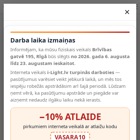
Lucide LAVALE stāvlampa LED 1x3W 2700K tirkīza 44701/03/37
×
DARBA LAIKA IZMAIŅAS
Vēl kategorijas
Darba laika izmaiņas
Informējam, ka mūsu fiziskais veikals
Brīvības
Salīdzināt
gatvē 195, Rīgā
Vēlmju
būs slēgts
no 2026. gada 6. augusta
Valodas
saraksts
līdz 23. augustam ieskaitot
.
(0)
Interneta veikals
i-Light.lv turpinās darboties
—
pasūtījumus varēsiet veikt jebkurā laikā, un mēs tos
iespēju robežās apstrādāsim arī šajā periodā. Lūdzam
ņemt vērā, ka pasūtījumu apstrāde un piegāde var
aizņemt nedaudz ilgāku laiku nekā ierasts.
−10% ATLAIDE
pirkumiem interneta veikalā ar atlaižu kodu
VASARA10