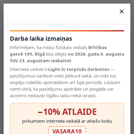
Lucide FIGO āra sienas lampa E27 1x60W cinka 11811/01/06
×
DARBA LAIKA IZMAIŅAS
Vēl kategorijas
Darba laika izmaiņas
Informējam, ka mūsu fiziskais veikals
Brīvības
Salīdzināt
gatvē 195, Rīgā
Vēlmju
būs slēgts
no 2026. gada 6. augusta
Valodas
saraksts
līdz 23. augustam ieskaitot
.
(0)
Interneta veikals
i-Light.lv turpinās darboties
—
pasūtījumus varēsiet veikt jebkurā laikā, un mēs tos
iespēju robežās apstrādāsim arī šajā periodā. Lūdzam
ņemt vērā, ka pasūtījumu apstrāde un piegāde var
aizņemt nedaudz ilgāku laiku nekā ierasts.
−10% ATLAIDE
pirkumiem interneta veikalā ar atlaižu kodu
VASARA10