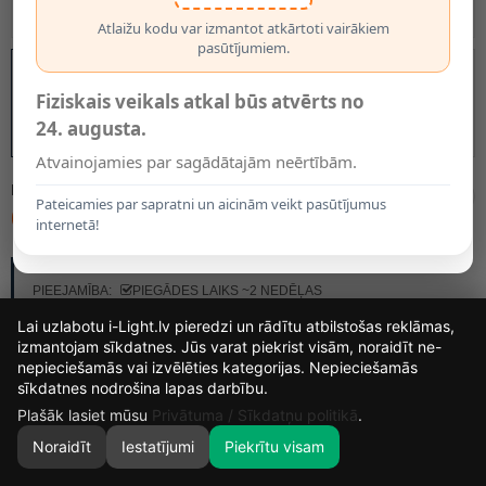
Atlaižu kodu var izmantot atkārtoti vairākiem
pasūtījumiem.
Fiziskais veikals atkal būs atvērts no
24. augusta.
Atvainojamies par sagādātajām neērtībām.
MODELIS:
11811/01/06
Pateicamies par sapratni un aicinām veikt pasūtījumus
61.00€
internetā!
RAŽOTĀJS:
LUCIDE
PIEEJAMĪBA:
PIEGĀDES LAIKS ~2 NEDĒĻAS
Lai uzlabotu i-Light.lv pieredzi un rādītu atbilstošas reklāmas,
izmantojam sīkdatnes. Jūs varat piekrist visām, noraidīt ne-
nepieciešamās vai izvēlēties kategorijas. Nepieciešamās
12
9
40
1
sīkdatnes nodrošina lapas darbību.
DIENAS
STUNDAS
MIN.
SEK.
Plašāk lasiet mūsu
Privātuma / Sīkdatņu politikā
.
Noraidīt
Iestatījumi
Piekrītu visam
0
SĀKUMS
MEKLĒT
GROZS
MANS KONTS