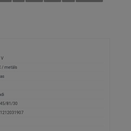
 V
 / metāls
das
adi
45/81/30
1212031907