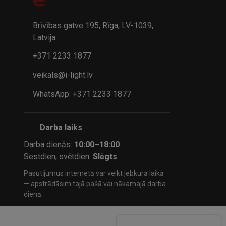
32.95€
24.9
41.95€
Brīvības gatve 195, Rīga, LV-1039,
Latvija
+371 2233 1877
veikals@i-light.lv
WhatsApp: +371 2233 1877
Darba laiks
Darba dienās:
10:00–18:00
Sestdien, svētdien:
Slēgts
Pasūtījumus internetā var veikt jebkurā laikā
— apstrādāsim tajā pašā vai nākamajā darba
dienā.