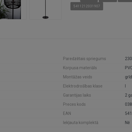
5411212031907
Paredzētais spriegums
230
Korpusa materiāls
PVC
Montāžas veids
grī
Elektrodrošības klase
I
Garantijas laiks
2 g
Preces kods
038
EAN
541
Iekļauta komplektā
Nē