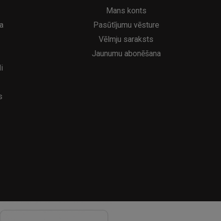
6.95€
39
8.95€
Mans konts
a
Pasūtījumu vēsture
Vēlmju saraksts
Jaunumu abonēšana
i
s