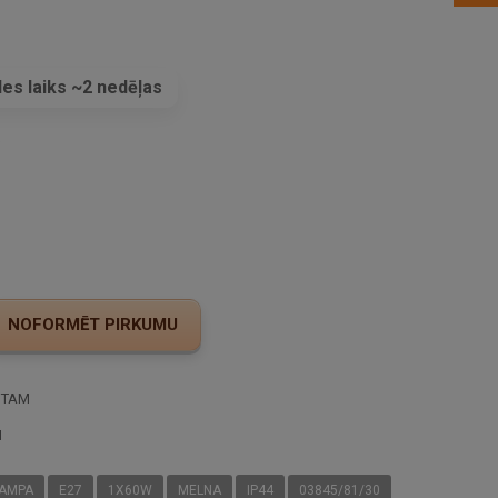
es laiks ~2 nedēļas
s
STAM
I
AMPA
E27
1X60W
MELNA
IP44
03845/81/30