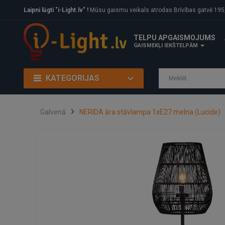
Laipni lūgti "i-Light.lv" !
Mūsu gaismu veikals atrodas Brīvības gatvē 195, Rīga, LV
TELPU APGAISMOJUMS
GAISMEKĻI IEKŠTELPĀM
KATEGORIJAS
Galvenā
NERIDA āra stāvlampa 1xE27 melna (Lucide)