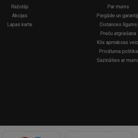
5€
16.95€
29.95€
21.95€
Ražotāji
Par mums
Akcijas
Piegāde un garantij
Lapas karte
Distances līgums
Preču atgriešana
Klix apmaksas veid
Privātuma politika
Sazināties ar mum