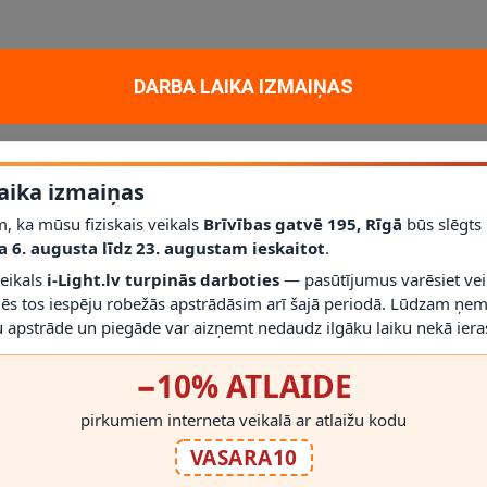
un dekoratīvam apgaismojumam mājoklī, dzīvoklī vai projektā. Galvenie 
DARBA LAIKA IZMAIŅAS
okols
E27
; jauda
1 x 60 W
; aizsardzības klase
IP44
.
līdz šim modelim iederēties mūsdienīgā interjerā.
aika izmaiņas
Nē
; vienmēr izmantojiet saderīgas spuldzes un dimmerus.
r gaismekli drīkst droši izmantot.
, ka mūsu fiziskais veikals
Brīvības gatvē 195, Rīgā
būs slēgts
irms montāžas novērtēt proporcijas un novietojumu.
a 6. augusta līdz 23. augustam ieskaitot
.
veikals
i-Light.lv turpinās darboties
— pasūtījumus varēsiet vei
mēs tos iespēju robežās apstrādāsim arī šajā periodā. Lūdzam ņem
 apstrāde un piegāde var aizņemt nedaudz ilgāku laiku nekā ieras
−10% ATLAIDE
RĀDĪT VAIRĀK
pirkumiem interneta veikalā ar atlaižu kodu
VASARA10