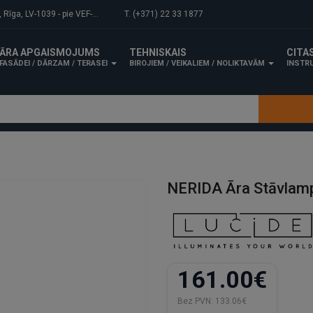
-1039 - pie VEF-Gaisa tilta.
T. (+371) 22 33 1877
ĀRA APGAISMOJUMS
TEHNISKAIS
CITA
FASĀDEI / DĀRZAM / TERASEI
BIROJIEM / VEIKALIEM / NOLIKTAVĀM
INSTRU
NERIDA Āra Stāvlamp
161.00€
Bez PVN:
133.06€