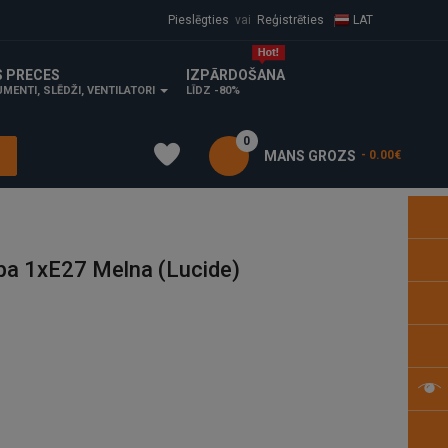
Pieslēgties
vai
Reģistrēties
LAT
S PRECES
IZPĀRDOŠANA
MENTI, SLĒDŽI, VENTILATORI
LĪDZ -80%
0
MANS GROZS
- 0.00€
a 1xE27 Melna (Lucide)