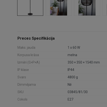
Preces Specifikācija
Maks. jauda
1 x 60 W
Korpusa krāsa
melna
Izmēri (G×P×A)
350 × 350 × 1540 mm
IP klase
IP44
Svars
4800 g
Dimmējama
Nē
SKU
03845/81/30
Cokols
E27