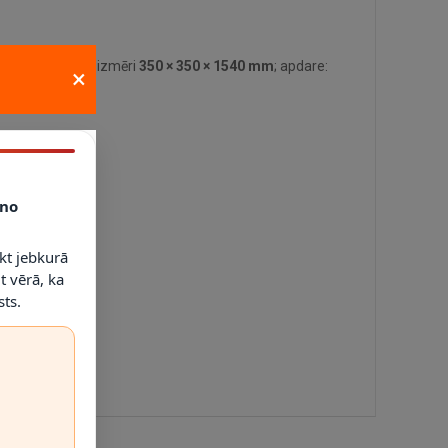
tehniskie dati: izmēri
350 × 350 × 1540 mm
; apdare:
×
no
kt jebkurā
t vērā, ka
ts.