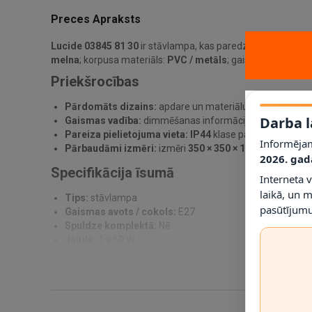
Preces Apraksts
Lucide 03845 81 30
ir stāvlampa, kas paredzēta praktiskam 
melna
; korpusa materiāls:
PVC / metāls
; gaismas avots / c
Priekšrocības
Pārdomāts dizains:
apdare un materiālu kombinācija pa
Darba l
Gaismas vadība:
dimmēšanas informācija norādīta kā
Pareiza pielietojuma vieta:
IP44
klase palīdz noteikt, ku
Informējam
Pārbaudāmi izmēri:
izmēri
350 × 350 × 1540 mm
ļauj p
2026. gad
Specifikācija īsumā
Interneta 
laikā, un 
Tips:
stāvlampa
pasūtījumu
Gaismas avots / cokols:
E27
Spuldze komplektā:
Nē
Jauda:
1 x 60 W
Dimmējama:
Nē
Spriegums:
230 V
IP klase:
IP44
Materiāls:
PVC / metāls
Krāsa:
melna