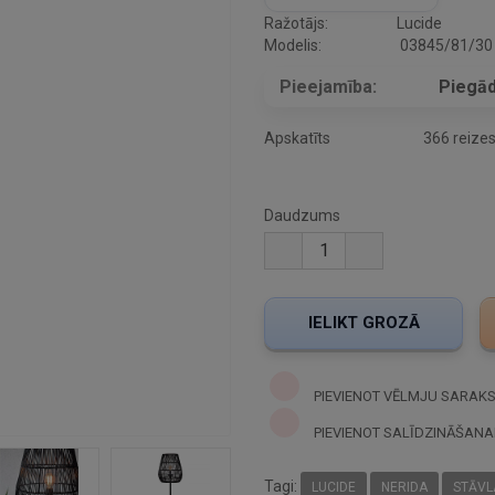
Ražotājs:
Lucide
Modelis:
03845/81/30
Pieejamība:
Piegād
Apskatīts
366 reize
Daudzums
PIEVIENOT VĒLMJU SARAK
PIEVIENOT SALĪDZINĀŠANA
Tagi:
LUCIDE
NERIDA
STĀVL