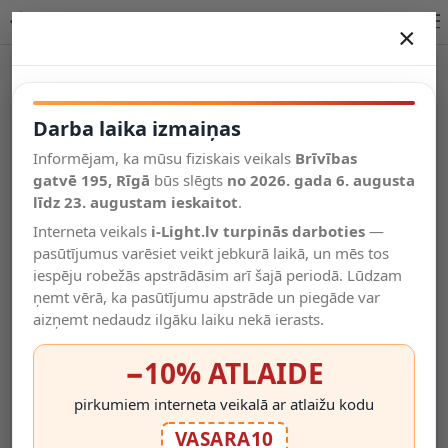
XYRUS 4x5 W dim-to-warm prožektors | Lucide
×
DARBA LAIKA IZMAIŅAS
Vēl kategorijas
Darba laika izmaiņas
Informējam, ka mūsu fiziskais veikals
Brīvības
Salīdzināt
gatvē 195, Rīgā
Vēlmju
būs slēgts
no 2026. gada 6. augusta
Valodas
saraksts
līdz 23. augustam ieskaitot
.
(0)
Interneta veikals
i-Light.lv turpinās darboties
—
pasūtījumus varēsiet veikt jebkurā laikā, un mēs tos
iespēju robežās apstrādāsim arī šajā periodā. Lūdzam
ņemt vērā, ka pasūtījumu apstrāde un piegāde var
aizņemt nedaudz ilgāku laiku nekā ierasts.
−10% ATLAIDE
pirkumiem interneta veikalā ar atlaižu kodu
VASARA10