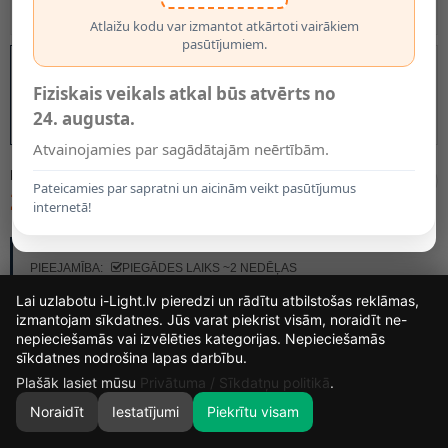
Atlaižu kodu var izmantot atkārtoti vairākiem
pasūtījumiem.
Fiziskais veikals atkal būs atvērts no
24. augusta.
Atvainojamies par sagādātajām neērtībām.
MODELIS:
23954/21/31
Pateicamies par sapratni un aicinām veikt pasūtījumus
261.95€
internetā!
RAŽOTĀJS:
LUCIDE
PIEEJAMĪBA:
PIEGĀDES LAIKS ~2 NEDĒĻAS
Lai uzlabotu i-Light.lv pieredzi un rādītu atbilstošas reklāmas,
izmantojam sīkdatnes. Jūs varat piekrist visām, noraidīt ne-
nepieciešamās vai izvēlēties kategorijas. Nepieciešamās
13
8
3
0
sīkdatnes nodrošina lapas darbību.
DIENAS
STUNDAS
MIN.
SEK.
Plašāk lasiet mūsu
Privātuma / Sīkdatņu politikā
.
Noraidīt
Iestatījumi
Piekrītu visam
0
SĀKUMS
MEKLĒT
GROZS
MANS KONTS