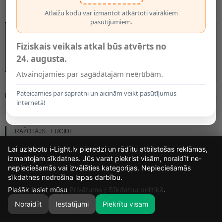
Atlaižu kodu var izmantot atkārtoti vairākiem
pasūtījumiem.
Fiziskais veikals atkal būs atvērts no
24. augusta.
Atvainojamies par sagādātajām neērtībām.
Pateicamies par sapratni un aicinām veikt pasūtījumus
MODELIS:
27883/11/31
internetā!
127.00€
RAŽOTĀJS:
LUCIDE
PIEEJAMĪBA:
PIEGĀDES LAIKS ~2 NEDĒĻAS
Lai uzlabotu i-Light.lv pieredzi un rādītu atbilstošas reklāmas,
izmantojam sīkdatnes. Jūs varat piekrist visām, noraidīt ne-
nepieciešamās vai izvēlēties kategorijas. Nepieciešamās
15
4
25
27
sīkdatnes nodrošina lapas darbību.
DIENAS
STUNDAS
MIN.
SEK.
Plašāk lasiet mūsu
Privātuma / Sīkdatņu politikā
.
Noraidīt
Iestatījumi
Piekrītu visam
0
SĀKUMS
MEKLĒT
GROZS
MANS KONTS