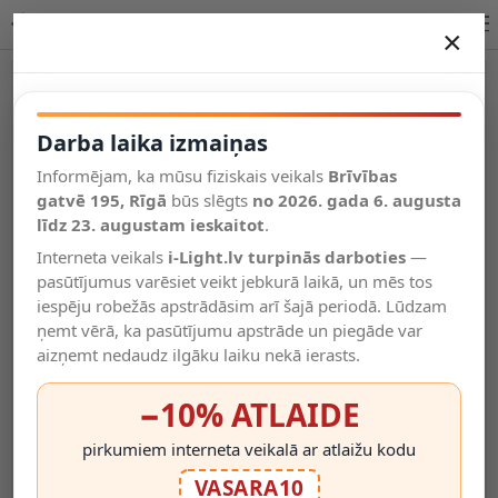
Lucide CLAIRE āra sienas lampa E27 1x15W 27883/11/31
×
DARBA LAIKA IZMAIŅAS
Vēl kategorijas
Darba laika izmaiņas
Informējam, ka mūsu fiziskais veikals
Brīvības
Salīdzināt
gatvē 195, Rīgā
Vēlmju
būs slēgts
no 2026. gada 6. augusta
Valodas
saraksts
līdz 23. augustam ieskaitot
.
(0)
Interneta veikals
i-Light.lv turpinās darboties
—
pasūtījumus varēsiet veikt jebkurā laikā, un mēs tos
iespēju robežās apstrādāsim arī šajā periodā. Lūdzam
ņemt vērā, ka pasūtījumu apstrāde un piegāde var
aizņemt nedaudz ilgāku laiku nekā ierasts.
−10% ATLAIDE
pirkumiem interneta veikalā ar atlaižu kodu
VASARA10