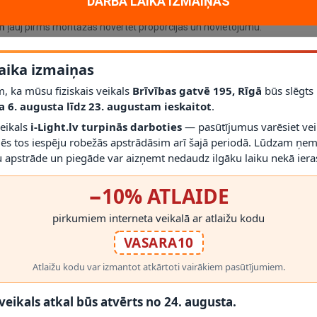
DARBA LAIKA IZMAIŅAS
r gaismekli drīkst droši izmantot.
m
ļauj pirms montāžas novērtēt proporcijas un novietojumu.
aika izmaiņas
, ka mūsu fiziskais veikals
Brīvības gatvē 195, Rīgā
būs slēgts
a 6. augusta līdz 23. augustam ieskaitot
.
veikals
i-Light.lv turpinās darboties
— pasūtījumus varēsiet vei
mēs tos iespēju robežās apstrādāsim arī šajā periodā. Lūdzam ņem
RĀDĪT VAIRĀK
 apstrāde un piegāde var aizņemt nedaudz ilgāku laiku nekā ieras
−10% ATLAIDE
pirkumiem interneta veikalā ar atlaižu kodu
ot Lucide montāžas instrukciju un elektrodrošības prasības. Aizsardzīb
VASARA10
ums, darbu uzticiet kvalificētam elektriķim.
 PRODUKTI
Atlaižu kodu var izmantot atkārtoti vairākiem pasūtījumiem.
nas stūrītim, kur vajadzīga pārvietojama un dekoratīva gaisma.
 veikals atkal būs atvērts no 24. augusta.