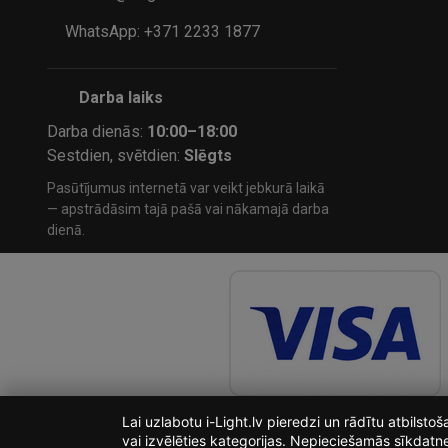
WhatsApp: +371 2233 1877
Darba laiks
Darba dienās:
10:00–18:00
Sestdien, svētdien:
Slēgts
Pasūtījumus internetā var veikt jebkurā laikā
— apstrādāsim tajā pašā vai nākamajā darba
dienā.
Lai uzlabotu i-Light.lv pieredzi un rādītu atbilst
vai izvēlēties kategorijas. Nepieciešamās sīkdatn