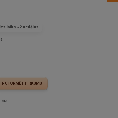
es laiks ~2 nedēļas
es
STAM
I