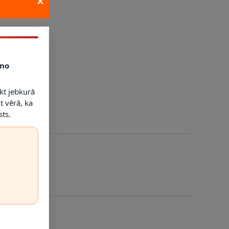
×
no
kt jebkurā
t vērā, ka
ts.
as klase:
IP20
; montāžas vietu izvēlieties atbilstoši