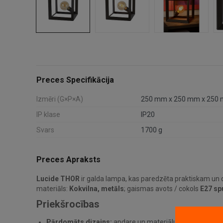
Preces Specifikācija
Izmēri (G×P×A)
250 mm x 250 mm x 250
IP klase
IP20
Svars
1700 g
Preces Apraksts
Lucide THOR
ir galda lampa, kas paredzēta praktiskam un d
materiāls:
Kokvilna, metāls
; gaismas avots / cokols
E27 sp
Priekšrocības
Pārdomāts dizains:
apdare un materiālu kombinācija pa