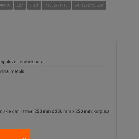
LAMPA
E27
IP20
73502/01/15
5411212730268
 spuldze - nav iekļauta
vilna, metāls
iskie dati: izmēri
250 mm x 250 mm x 250 mm
; korpusa