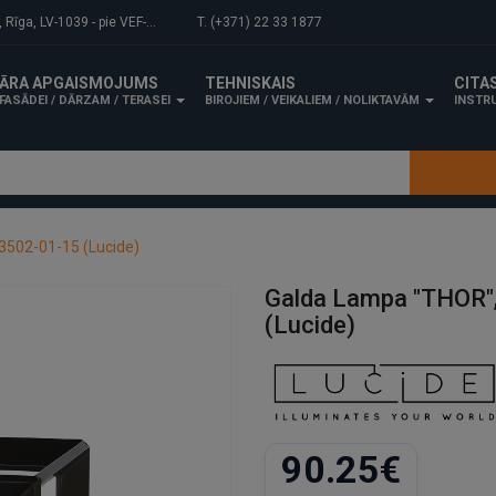
-1039 - pie VEF-Gaisa tilta.
T. (+371) 22 33 1877
ĀRA APGAISMOJUMS
TEHNISKAIS
CITA
FASĀDEI / DĀRZAM / TERASEI
BIROJIEM / VEIKALIEM / NOLIKTAVĀM
INSTRU
73502-01-15 (Lucide)
Galda Lampa "THOR",
(Lucide)
90.25€