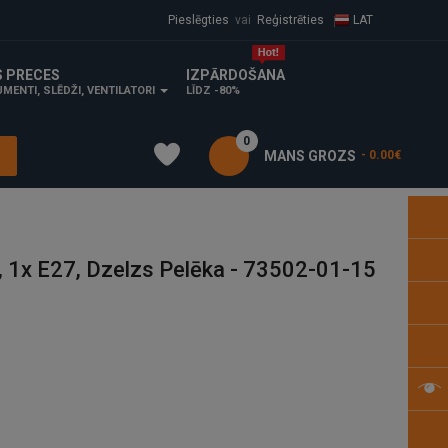
Pieslēgties
vai
Reģistrēties
LAT
S PRECES
IZPĀRDOŠANA
MENTI, SLĒDŽI, VENTILATORI
LĪDZ -80%
0
MANS GROZS
- 0.00€
 1x E27, Dzelzs Pelēka - 73502-01-15