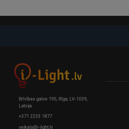
-21%
A
kumulatora LED galda lampa BIWO 385×130×230 mm 5,..
32.95€
24.9
41.95€
Brīvības gatve 195, Rīga, LV-1039,
Latvija
+371 2233 1877
veikals@i-light.lv