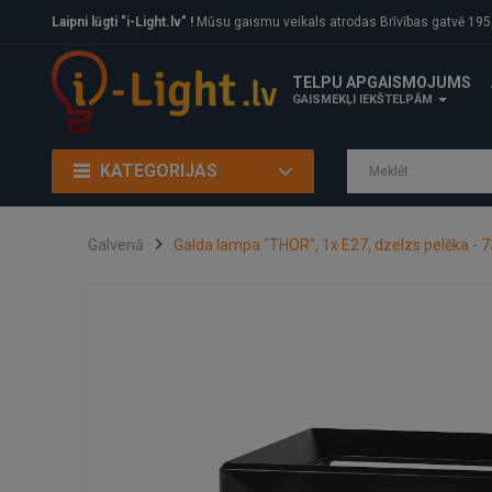
Laipni lūgti "i-Light.lv" !
Mūsu gaismu veikals atrodas Brīvības gatvē 195, Rīga, LV
TELPU APGAISMOJUMS
GAISMEKĻI IEKŠTELPĀM
KATEGORIJAS
Galvenā
Galda lampa "THOR", 1x E27, dzelzs pelēka - 