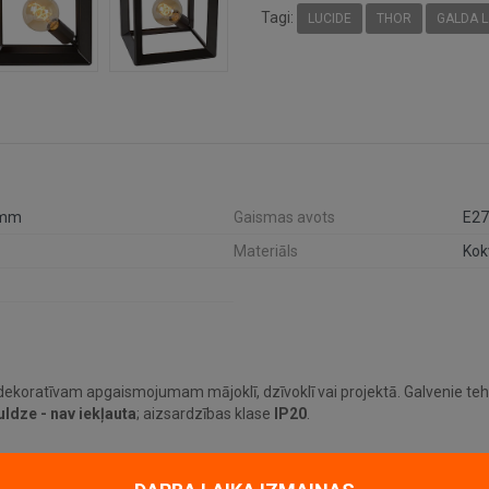
Tagi:
LUCIDE
THOR
GALDA 
 mm
Gaismas avots
E27
Materiāls
Kok
ekoratīvam apgaismojumam mājoklī, dzīvoklī vai projektā. Galvenie tehn
uldze - nav iekļauta
; aizsardzības klase
IP20
.
līdz šim modelim iederēties mūsdienīgā interjerā.