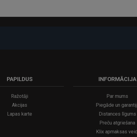
-17%
PAPILDUS
INFORMĀCIJA
A
kumulatora LED galda lampa SERINA Mini Ø80×200 mm..
5€
16.95€
29.95€
21.95€
Ražotāji
Par mums
Akcijas
Piegāde un garantij
Lapas karte
Distances līgums
Preču atgriešana
Klix apmaksas veid