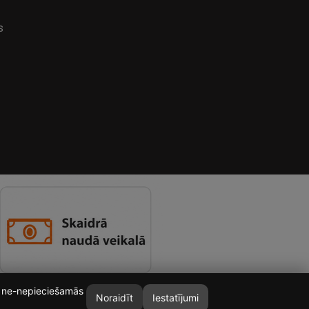
s
īt ne-nepieciešamās
Noraidīt
Iestatījumi