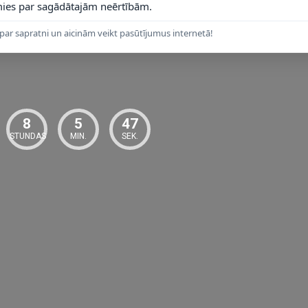
ies par sagādātajām neērtībām.
mmēšanas darbību, izvēlieties saderīgu LED spuldzi atbilstoši vēlamajai 
par sapratni un aicinām veikt pasūtījumus internetā!
8
5
46
STUNDAS
MIN.
SEK.