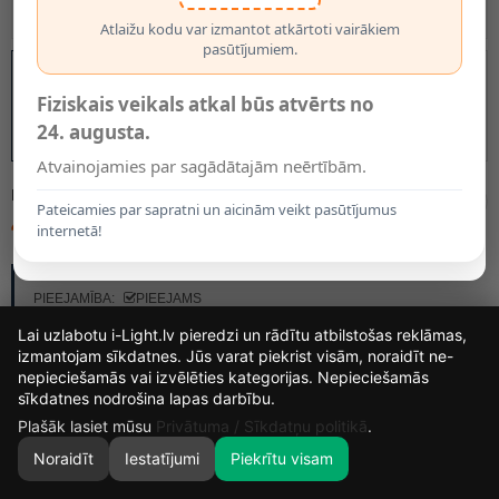
Atlaižu kodu var izmantot atkārtoti vairākiem
pasūtījumiem.
Fiziskais veikals atkal būs atvērts no
24. augusta.
Atvainojamies par sagādātajām neērtībām.
MODELIS:
224
Pateicamies par sapratni un aicinām veikt pasūtījumus
44.52€
internetā!
RAŽOTĀJS:
OPTONICA
PIEEJAMĪBA:
PIEEJAMS
Lai uzlabotu i-Light.lv pieredzi un rādītu atbilstošas reklāmas,
izmantojam sīkdatnes. Jūs varat piekrist visām, noraidīt ne-
nepieciešamās vai izvēlēties kategorijas. Nepieciešamās
14
23
40
57
sīkdatnes nodrošina lapas darbību.
DIENAS
STUNDAS
MIN.
SEK.
Plašāk lasiet mūsu
Privātuma / Sīkdatņu politikā
.
Noraidīt
Iestatījumi
Piekrītu visam
0
SĀKUMS
MEKLĒT
GROZS
MANS KONTS