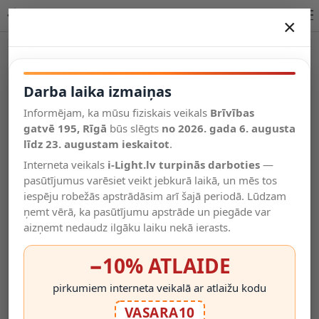
Pārnēsājama saules lampa ar Bluetooth skaļruni, 3,5 W, 228 | OPTONICA
×
DARBA LAIKA IZMAIŅAS
Vēl kategorijas
Darba laika izmaiņas
Informējam, ka mūsu fiziskais veikals
Brīvības
Salīdzināt
gatvē 195, Rīgā
Vēlmju
būs slēgts
no 2026. gada 6. augusta
Valodas
saraksts
līdz 23. augustam ieskaitot
.
(0)
Interneta veikals
i-Light.lv turpinās darboties
—
pasūtījumus varēsiet veikt jebkurā laikā, un mēs tos
iespēju robežās apstrādāsim arī šajā periodā. Lūdzam
ņemt vērā, ka pasūtījumu apstrāde un piegāde var
aizņemt nedaudz ilgāku laiku nekā ierasts.
−10% ATLAIDE
pirkumiem interneta veikalā ar atlaižu kodu
VASARA10