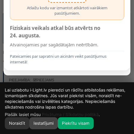
Atlaižu kodu var izmantot atkārtoti vairākiem
pasūtījumiem.
Fiziskais veikals atkal būs atvērts no
24. augusta.
Atvainojamies par sagādātajām neērtībām.
MODELIS:
228
Pateicamies par sapratni un aicinām veikt pasūtījumus
41.93€
internetā!
RAŽOTĀJS:
OPTONICA
PIEEJAMĪBA:
PIEEJAMS
Lai uzlabotu i-Light.lv pieredzi un rādītu atbilstošas reklāmas,
izmantojam sīkdatnes. Jūs varat piekrist visām, noraidīt ne-
nepieciešamās vai izvēlēties kategorijas. Nepieciešamās
14
15
23
1
sīkdatnes nodrošina lapas darbību.
DIENAS
STUNDAS
MIN.
SEK.
Plašāk lasiet mūsu
Privātuma / Sīkdatņu politikā
.
Noraidīt
Iestatījumi
Piekrītu visam
0
SĀKUMS
MEKLĒT
GROZS
MANS KONTS